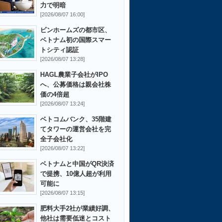
力で明暗
[2026/08/07 16:00]
ビンホームズの都市区、
ベトナム初の国際スマー
トシティ認証
[2026/08/07 13:28]
HAGL農業子会社がIPO
へ、公募価格は親会社株
価の4倍超
[2026/08/07 13:24]
ベトコムバンク、35階建
てタワーの運営会社を完
全子会社化
[2026/08/07 13:22]
ベトナムと中国がQR決済
で提携、10億人超が利用
可能に
[2026/08/07 13:15]
肥料大手2社が業績好調、
他社は需要低迷とコスト