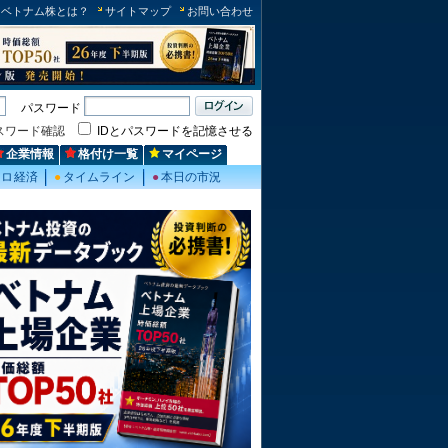
ベトナム株とは？
サイトマップ
お問い合わせ
パスワード
スワード確認
IDとパスワードを記憶させる
企業情報
格付け一覧
マイページ
クロ経済
●
タイムライン
●
本日の市況