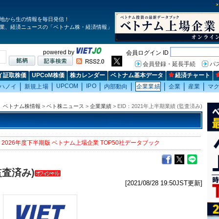
地から生の情報を毎日発信！
業、経済ニュースの「ベトナム株・経済情報」
powered by
会員ログイン ID
会員登録・延長手続
パ
イ証取株価
UPCoM株価
株カレンダー
ベトナム基本データ
経済チャート
UPCOM
IPO
ハノイ
新規上場
内部動向
企業業績
企業
産業
マ
ベトナム株情報
>
ベト株ニュース
>
企業業績
> EID：2021年上半期業績 (監査済み)
2026年度下半期版 ベトナム上場企業 TOP50社データブック
監査済み)
[2021/08/28 19:50JST更新]