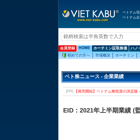
ベトナム現
ベトナム企
HOME
会員登録
ホーチミン証取株価
ハノ
初めての方へ
市場概況
ホーチミン
ベト株ニュース - 企業業績
[PR]
【発売開始】ベトナム株投資の決定版 - 
EID：2021年上半期業績 (