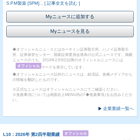
S.P.M製薬 [SPM]
...
[ 記事全文を読む ]
Myニュースに追加する
Myニュースを見る
◆オフィシャルニュ－スとはホーチミン証券取引所、ハノイ証券取引
所、証券保管センター、国家証券委員会発表の公式ニュースです。掲載
ニュースのうち、2010年2月9日以降のオフィシャルニュースには
オフィシャル
マークを表示しています。
◆オフィシャルニュース以外のニュースは、経済誌、各種メディアから
の情報を翻訳したものです。
※正式なニュースはオフィシャルニュースにてご確認ください。
※免責事項については画面右上MENU内の｢◆免責事項｣をお読みくださ
い。
企業業績一覧へ
オフィシャル
L10：2026年 第2四半期業績