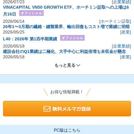
2026/07/23
[企業業績]
VINACAPITAL VN50 GROWTH ETF、ホーチミン証取への上場は6
オフィシャル
月16日
2026/06/14
[ホーチミン証取]
26年1〜3月期の繊維・縫製業界、輸出回復もコスト増で業績に明暗
2026/05/25
[産業]
オフィシャル
L40：2026年 第1四半期業績
2026/05/18
[企業業績]
建設会社のQ1業績は二極化、大手中心に利益倍増も未収金が懸念
2026/05/18
[産業]
もっと見る
お得な情報満載！
PC版はこちら