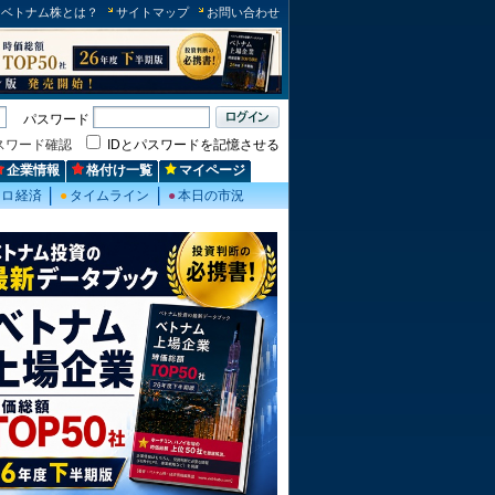
ベトナム株とは？
サイトマップ
お問い合わせ
パスワード
スワード確認
IDとパスワードを記憶させる
企業情報
格付け一覧
マイページ
クロ経済
●
タイムライン
●
本日の市況