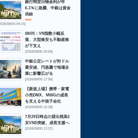
銀行間翌日物金利が年
6.3％に急騰、中銀は資金
供給
2026/08/06 04:15]
08/05：VN指数小幅反
落、大型株安も不動産株
が下支え
[2026/08/05 20:09]
中銀公定レートが対ドル
最安値、円急騰で地場企
業に影響広がる
[2026/08/05 17:56]
【新規上場】携帯・家電
小売DMX、MWGの成長
を支える中核子会社
[2026/08/05 16:38]
7月29日時点の貸出残高2
京VND突破、成長支援へ
[2026/08/05 13:37]