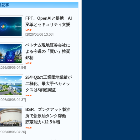
目記事
FPT、OpenAIと提携 AI
変革とセキュリティ支援
[2026/08/06 13:08]
ベトナム現地証券会社に
よる今週の「買い」推奨
銘柄
2026/08/06 04:54]
26年Q2の工業団地業績が
二極化、最大手ベカメッ
クスは8割超減益
2026/08/06 04:37]
BSR、ズンクアット製油
所で新原油タンク稼働
貯蔵能力+12.5％増
2026/08/06 04:26]