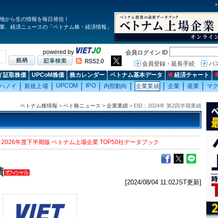
地から生の情報を毎日発信！
業、経済ニュースの「ベトナム株・経済情報」
powered by
会員ログイン ID
会員登録・延長手続
パ
イ証取株価
UPCoM株価
株カレンダー
ベトナム基本データ
経済チャート
UPCOM
IPO
ハノイ
新規上場
内部動向
企業業績
企業
産業
マ
ベトナム株情報
>
ベト株ニュース
>
企業業績
> EID：2024年 第2四半期業績
2026年度下半期版 ベトナム上場企業 TOP50社データブック
績
[2024/08/04 11:02JST更新]