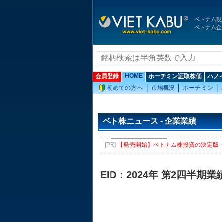
ベトナム現
ベトナム企
HOME
会員登録
ホーチミン証取株価
ハノ
初めての方へ
市場概況
ホーチミン
ベト株ニュース - 企業業績
[PR]
【発売開始】ベトナム株投資の決定版 - 
EID：2024年 第2四半期業