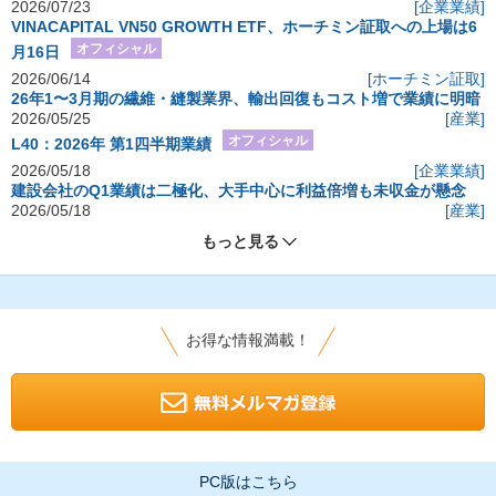
2026/07/23
[企業業績]
VINACAPITAL VN50 GROWTH ETF、ホーチミン証取への上場は6
オフィシャル
月16日
2026/06/14
[ホーチミン証取]
26年1〜3月期の繊維・縫製業界、輸出回復もコスト増で業績に明暗
2026/05/25
[産業]
オフィシャル
L40：2026年 第1四半期業績
2026/05/18
[企業業績]
建設会社のQ1業績は二極化、大手中心に利益倍増も未収金が懸念
2026/05/18
[産業]
もっと見る
お得な情報満載！
PC版はこちら