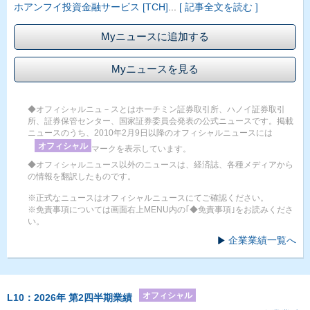
ホアンフイ投資金融サービス [TCH]
...
[ 記事全文を読む ]
Myニュースに追加する
Myニュースを見る
◆オフィシャルニュ－スとはホーチミン証券取引所、ハノイ証券取引
所、証券保管センター、国家証券委員会発表の公式ニュースです。掲載
ニュースのうち、2010年2月9日以降のオフィシャルニュースには
オフィシャル
マークを表示しています。
◆オフィシャルニュース以外のニュースは、経済誌、各種メディアから
の情報を翻訳したものです。
※正式なニュースはオフィシャルニュースにてご確認ください。
※免責事項については画面右上MENU内の｢◆免責事項｣をお読みくださ
い。
企業業績一覧へ
オフィシャル
L10：2026年 第2四半期業績