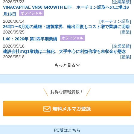
2026/07/23
[企業業績]
VINACAPITAL VN50 GROWTH ETF、ホーチミン証取への上場は6
オフィシャル
月16日
2026/06/14
[ホーチミン証取]
26年1〜3月期の繊維・縫製業界、輸出回復もコスト増で業績に明暗
2026/05/25
[産業]
オフィシャル
L40：2026年 第1四半期業績
2026/05/18
[企業業績]
建設会社のQ1業績は二極化、大手中心に利益倍増も未収金が懸念
2026/05/18
[産業]
もっと見る
お得な情報満載！
PC版はこちら