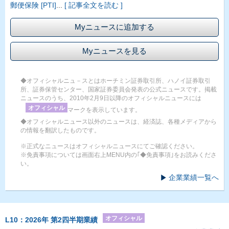
郵便保険 [PTI]
...
[ 記事全文を読む ]
Myニュースに追加する
Myニュースを見る
◆オフィシャルニュ－スとはホーチミン証券取引所、ハノイ証券取引
所、証券保管センター、国家証券委員会発表の公式ニュースです。掲載
ニュースのうち、2010年2月9日以降のオフィシャルニュースには
オフィシャル
マークを表示しています。
◆オフィシャルニュース以外のニュースは、経済誌、各種メディアから
の情報を翻訳したものです。
※正式なニュースはオフィシャルニュースにてご確認ください。
※免責事項については画面右上MENU内の｢◆免責事項｣をお読みくださ
い。
企業業績一覧へ
オフィシャル
L10：2026年 第2四半期業績