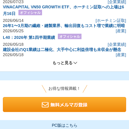
2026/07/23
[企業業績]
VINACAPITAL VN50 GROWTH ETF、ホーチミン証取への上場は6
オフィシャル
月16日
2026/06/14
[ホーチミン証取]
26年1〜3月期の繊維・縫製業界、輸出回復もコスト増で業績に明暗
2026/05/25
[産業]
オフィシャル
L40：2026年 第1四半期業績
2026/05/18
[企業業績]
建設会社のQ1業績は二極化、大手中心に利益倍増も未収金が懸念
2026/05/18
[産業]
もっと見る
お得な情報満載！
PC版はこちら