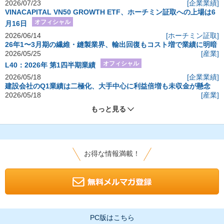
2026/07/23
[企業業績]
VINACAPITAL VN50 GROWTH ETF、ホーチミン証取への上場は6
オフィシャル
月16日
2026/06/14
[ホーチミン証取]
26年1〜3月期の繊維・縫製業界、輸出回復もコスト増で業績に明暗
2026/05/25
[産業]
オフィシャル
L40：2026年 第1四半期業績
2026/05/18
[企業業績]
建設会社のQ1業績は二極化、大手中心に利益倍増も未収金が懸念
2026/05/18
[産業]
もっと見る
お得な情報満載！
PC版はこちら