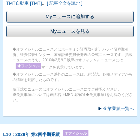
TMT自動車 [TMT]
...
[ 記事全文を読む ]
Myニュースに追加する
Myニュースを見る
◆オフィシャルニュ－スとはホーチミン証券取引所、ハノイ証券取引
所、証券保管センター、国家証券委員会発表の公式ニュースです。掲載
ニュースのうち、2010年2月9日以降のオフィシャルニュースには
オフィシャル
マークを表示しています。
◆オフィシャルニュース以外のニュースは、経済誌、各種メディアから
の情報を翻訳したものです。
※正式なニュースはオフィシャルニュースにてご確認ください。
※免責事項については画面右上MENU内の｢◆免責事項｣をお読みくださ
い。
企業業績一覧へ
オフィシャル
L10：2026年 第2四半期業績