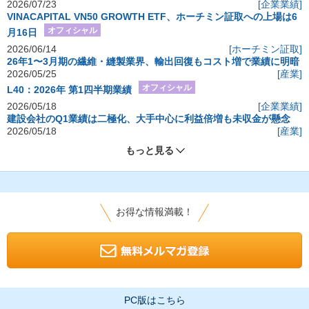
2026/07/23
[企業業績]
VINACAPITAL VN50 GROWTH ETF、ホーチミン証取への上場は6
オフィシャル
月16日
2026/06/14
[ホーチミン証取]
26年1〜3月期の繊維・縫製業界、輸出回復もコスト増で業績に明暗
2026/05/25
[産業]
オフィシャル
L40：2026年 第1四半期業績
2026/05/18
[企業業績]
建設会社のQ1業績は二極化、大手中心に利益倍増も未収金が懸念
2026/05/18
[産業]
もっと見る
お得な情報満載！
PC版はこちら