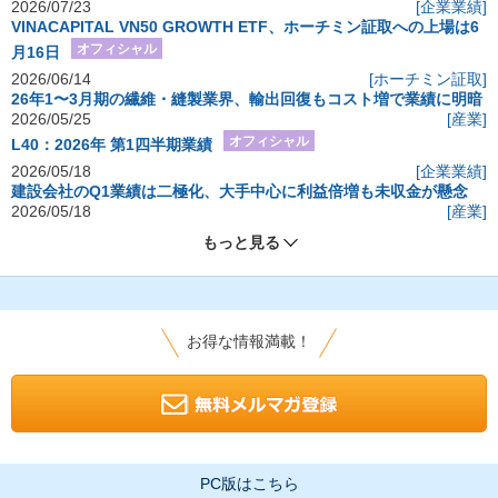
2026/07/23
[企業業績]
VINACAPITAL VN50 GROWTH ETF、ホーチミン証取への上場は6
オフィシャル
月16日
2026/06/14
[ホーチミン証取]
26年1〜3月期の繊維・縫製業界、輸出回復もコスト増で業績に明暗
2026/05/25
[産業]
オフィシャル
L40：2026年 第1四半期業績
2026/05/18
[企業業績]
建設会社のQ1業績は二極化、大手中心に利益倍増も未収金が懸念
2026/05/18
[産業]
もっと見る
お得な情報満載！
PC版はこちら