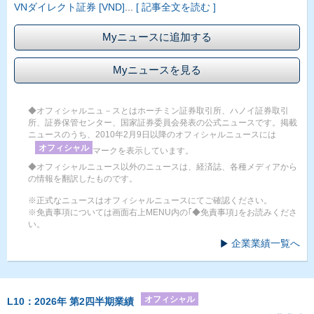
VNダイレクト証券 [VND]
...
[ 記事全文を読む ]
Myニュースに追加する
Myニュースを見る
◆オフィシャルニュ－スとはホーチミン証券取引所、ハノイ証券取引
所、証券保管センター、国家証券委員会発表の公式ニュースです。掲載
ニュースのうち、2010年2月9日以降のオフィシャルニュースには
オフィシャル
マークを表示しています。
◆オフィシャルニュース以外のニュースは、経済誌、各種メディアから
の情報を翻訳したものです。
※正式なニュースはオフィシャルニュースにてご確認ください。
※免責事項については画面右上MENU内の｢◆免責事項｣をお読みくださ
い。
企業業績一覧へ
オフィシャル
L10：2026年 第2四半期業績