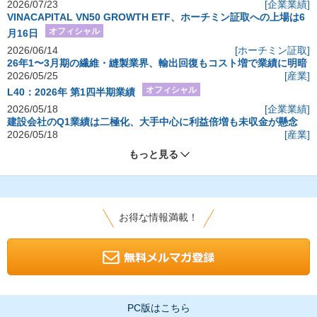
2026/07/23
[企業業績]
VINACAPITAL VN50 GROWTH ETF、ホーチミン証取への上場は6
オフィシャル
月16日
2026/06/14
[ホーチミン証取]
26年1〜3月期の繊維・縫製業界、輸出回復もコスト増で業績に明暗
2026/05/25
[産業]
オフィシャル
L40：2026年 第1四半期業績
2026/05/18
[企業業績]
建設会社のQ1業績は二極化、大手中心に利益倍増も未収金が懸念
2026/05/18
[産業]
もっと見る
お得な情報満載！
PC版はこちら