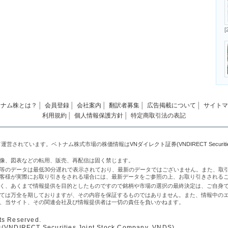
[
トナム株とは？
│
会員登録
│
会社案内
│
翻訳者募集
│
広告掲載について
│
サイトマ
利用規約
│
個人情報保護方針
│
特定商取引法の表記
て運営されています。ベトナム株式市場の株価情報は
VNダイレクト証券(VNDIRECT Securities 
像、図表などの転用、販売、再配信は固く禁じます。
等のデータは最低30分遅れで表示されており、最新のデータではございません。また、取
客様が実際にお取り引きをされる場合には、最新データをご参照の上、お取り引きされる
く、あくまで情報提供を目的としたものですので銘柄や市場の選択の最終決定は、ご自身
ては万全を期しておりますが、その内容を保証するものではありません。また、情報中の
、当サイト、その関連会社及び情報提供者は一切の責任を負いかねます。
ts Reserved.
IRECT Securities Joint Stock Company, VNDS)