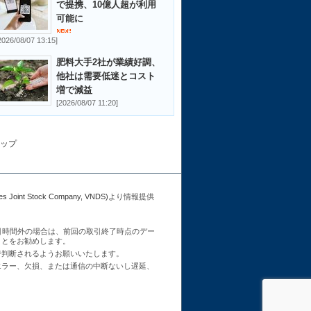
で提携、10億人超が利用
可能に
2026/08/07 13:15]
肥料大手2社が業績好調、
他社は需要低迷とコスト
増で減益
[2026/08/07 11:20]
ップ
Joint Stock Company, VNDS)
より情報提供
引時間外の場合は、前回の取引終了時点のデー
ことをお勧めします。
で判断されるようお願いいたします。
エラー、欠損、または通信の中断ないし遅延、