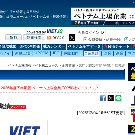
地から生の情報を毎日発信！
業、経済ニュースの「ベトナム株・経済情報」
powered by
会員ログイン ID
会員登録・延長手続
パ
イ証取株価
UPCoM株価
株カレンダー
ベトナム基本データ
経済チャート
UPCOM
IPO
ハノイ
新規上場
内部動向
企業業績
企業
産業
マ
ベトナム株情報
>
ベト株ニュース
>
企業業績
> SBT：2025年度 第4四半期業績
2026年度下半期版 ベトナム上場企業 TOP50社データブック
期業績
[2025/12/04 16:56JST更新]