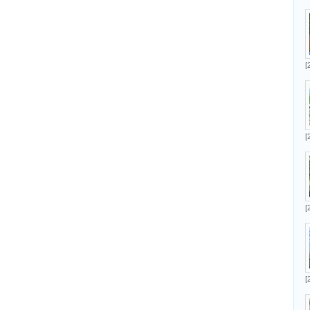
[
[
[
[