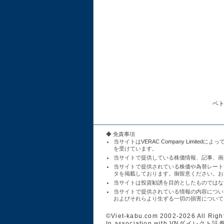
ベ
◆ 免責事項
当サイトは
VERAC Company Limited
によっ
を受けています。
当サイトで提供している株価情報、記事、画
当サイトで提供されている株価や為替レート
タを掲載しております。御留意ください。お
当サイトは投資勧誘を目的としたものではな
当サイトで提供されている情報の内容につい
およびそれらより生ずる一切の損害について
©Viet-kabu.com 2002-2026 All Righ
In association with
VNダイレクト証券(VND