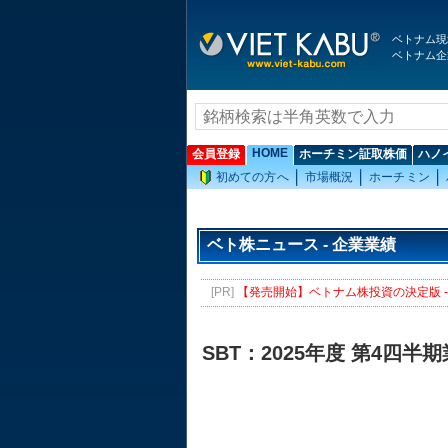
ベトナム現
ベトナム企
HOME
会員登録
ホーチミン証取株価
ハノ
初めての方へ
市場概況
ホーチミン
ベト株ニュース - 企業業績
[PR]
【発売開始】ベトナム株投資の決定版 - 
SBT：2025年度 第4四半