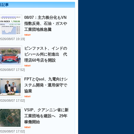
目記事
08/07：主力株分化もVN
指数反発、石油・ガスや
工業団地株急騰
2026/08/07 19:19]
ビンファスト、インドの
ビハール州に初進出 代
理店60号店を開設
2026/08/07 17:52]
FPTとQsol、九電向けシ
ステム開発・運用保守で
協業
2026/08/07 17:02]
VSIP、クアンニン省に新
工業団地を建設へ 29年
稼働開始
2026/08/07 17:02]