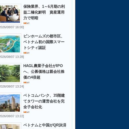
保険業界、1～6月期の利
益二極化鮮明 資産運用
力で明暗
2026/08/07 16:00]
ビンホームズの都市区、
ベトナム初の国際スマー
トシティ認証
2026/08/07 13:28]
HAGL農業子会社がIPO
へ、公募価格は親会社株
価の4倍超
2026/08/07 13:24]
ベトコムバンク、35階建
てタワーの運営会社を完
全子会社化
2026/08/07 13:22]
ベトナムと中国がQR決済