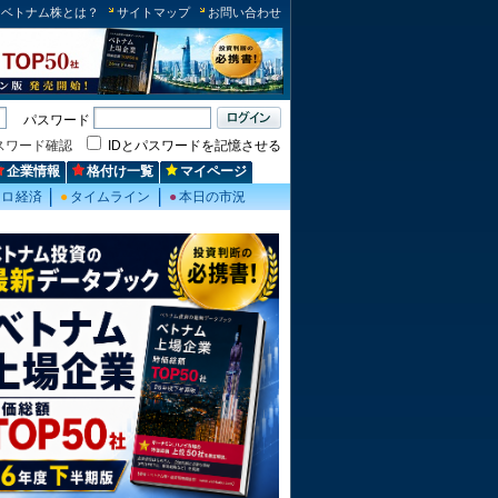
ベトナム株とは？
サイトマップ
お問い合わせ
パスワード
スワード確認
IDとパスワードを記憶させる
企業情報
格付け一覧
マイページ
クロ経済
●
タイムライン
●
本日の市況