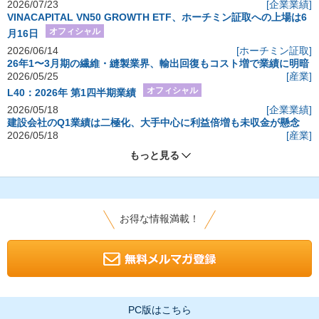
2026/07/23
[企業業績]
VINACAPITAL VN50 GROWTH ETF、ホーチミン証取への上場は6
オフィシャル
月16日
2026/06/14
[ホーチミン証取]
26年1〜3月期の繊維・縫製業界、輸出回復もコスト増で業績に明暗
2026/05/25
[産業]
オフィシャル
L40：2026年 第1四半期業績
2026/05/18
[企業業績]
建設会社のQ1業績は二極化、大手中心に利益倍増も未収金が懸念
2026/05/18
[産業]
もっと見る
お得な情報満載！
PC版はこちら