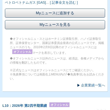
ペトロベトナムガス [GAS]
...
[ 記事全文を読む ]
Myニュースに追加する
Myニュースを見る
◆オフィシャルニュ－スとはホーチミン証券取引所、ハノイ証券取引
所、証券保管センター、国家証券委員会発表の公式ニュースです。掲載
ニュースのうち、2010年2月9日以降のオフィシャルニュースには
オフィシャル
マークを表示しています。
◆オフィシャルニュース以外のニュースは、経済誌、各種メディアから
の情報を翻訳したものです。
※正式なニュースはオフィシャルニュースにてご確認ください。
※免責事項については画面右上MENU内の｢◆免責事項｣をお読みくださ
い。
企業業績一覧へ
オフィシャル
L10：2026年 第2四半期業績