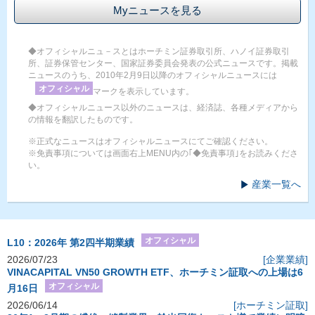
Myニュースを見る
◆オフィシャルニュ－スとはホーチミン証券取引所、ハノイ証券取引
所、証券保管センター、国家証券委員会発表の公式ニュースです。掲載
ニュースのうち、2010年2月9日以降のオフィシャルニュースには
オフィシャル
マークを表示しています。
◆オフィシャルニュース以外のニュースは、経済誌、各種メディアから
の情報を翻訳したものです。
※正式なニュースはオフィシャルニュースにてご確認ください。
※免責事項については画面右上MENU内の｢◆免責事項｣をお読みくださ
い。
産業一覧へ
オフィシャル
L10：2026年 第2四半期業績
2026/07/23
[企業業績]
VINACAPITAL VN50 GROWTH ETF、ホーチミン証取への上場は6
オフィシャル
月16日
2026/06/14
[ホーチミン証取]