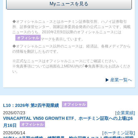
Myニュースを見る
◆オフィシャルニュ－スとはホーチミン証券取引所、ハノイ証券取引
所、証券保管センター、国家証券委員会発表の公式ニュースです。掲載
ニュースのうち、2010年2月9日以降のオフィシャルニュースには
オフィシャル
マークを表示しています。
◆オフィシャルニュース以外のニュースは、経済誌、各種メディアから
の情報を翻訳したものです。
※正式なニュースはオフィシャルニュースにてご確認ください。
※免責事項については画面右上MENU内の｢◆免責事項｣をお読みくださ
い。
産業一覧へ
オフィシャル
L10：2026年 第2四半期業績
2026/07/23
[企業業績]
VINACAPITAL VN50 GROWTH ETF、ホーチミン証取への上場は6
オフィシャル
月16日
2026/06/14
[ホーチミン証取]