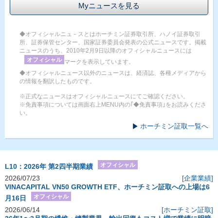
Myニュースを見る
◆オフィシャルニュ－スとはホーチミン証券取引所、ハノイ証券取引
所、証券保管センター、国家証券委員会発表の公式ニュースです。掲載
ニュースのうち、2010年2月9日以降のオフィシャルニュースには
オフィシャル
マークを表示しています。
◆オフィシャルニュース以外のニュースは、経済誌、各種メディアから
の情報を翻訳したものです。
※正式なニュースはオフィシャルニュースにてご確認ください。
※免責事項については画面右上MENU内の｢◆免責事項｣をお読みくださ
い。
ホーチミン証取一覧へ
オフィシャル
L10：2026年 第2四半期業績
2026/07/23
[企業業績]
VINACAPITAL VN50 GROWTH ETF、ホーチミン証取への上場は6
オフィシャル
月16日
2026/06/14
[ホーチミン証取]