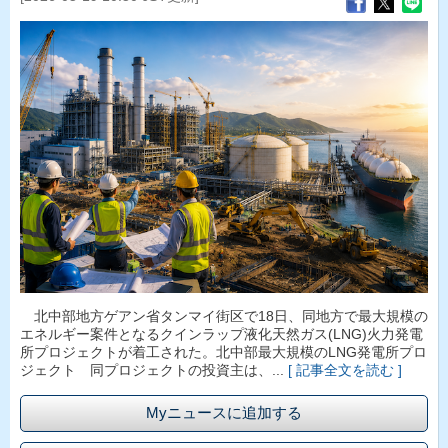
北中部地方ゲアン省タンマイ街区で18日、同地方で最大規模の
エネルギー案件となるクインラップ液化天然ガス(LNG)火力発電
所プロジェクトが着工された。北中部最大規模のLNG発電所プロ
ジェクト 同プロジェクトの投資主は、...
[ 記事全文を読む ]
Myニュースに追加する