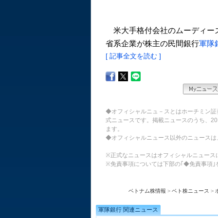
米大手格付会社のムーディーズ
省系企業が株主の民間銀行
軍隊銀
[ 記事全文を読む ]
◆オフィシャルニュ－スとはホーチミン証
式ニュースです。掲載ニュースのうち、20
ます。
◆オフィシャルニュース以外のニュースは
※正式なニュースはオフィシャルニュース
※免責事項については下部の｢◆免責事項｣
ベトナム株情報
>
ベト株ニュース
>
軍隊銀行 関連ニュース