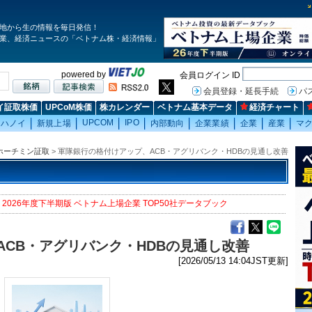
地から生の情報を毎日発信！
業、経済ニュースの「ベトナム株・経済情報」
powered by
会員ログイン ID
会員登録・延長手続
パ
イ証取株価
UPCoM株価
株カレンダー
ベトナム基本データ
経済チャート
UPCOM
IPO
ハノイ
新規上場
内部動向
企業業績
企業
産業
マ
ホーチミン証取
> 軍隊銀行の格付けアップ、ACB・アグリバンク・HDBの見通し改善
2026年度下半期版 ベトナム上場企業 TOP50社データブック
CB・アグリバンク・HDBの見通し改善
[2026/05/13 14:04JST更新]