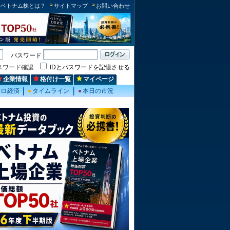
ベトナム株とは？
サイトマップ
お問い合わせ
パスワード
スワード確認
IDとパスワードを記憶させる
企業情報
格付け一覧
マイページ
クロ経済
●
タイムライン
●
本日の市況