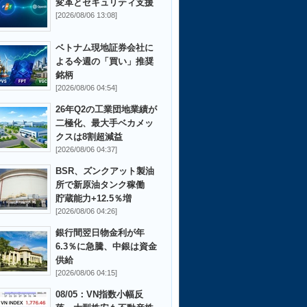
変革とセキュリティ支援
[2026/08/06 13:08]
ベトナム現地証券会社に
よる今週の「買い」推奨
銘柄
[2026/08/06 04:54]
26年Q2の工業団地業績が
二極化、最大手ベカメッ
クスは8割超減益
[2026/08/06 04:37]
BSR、ズンクアット製油
所で新原油タンク稼働
貯蔵能力+12.5％増
[2026/08/06 04:26]
銀行間翌日物金利が年
6.3％に急騰、中銀は資金
供給
[2026/08/06 04:15]
08/05：VN指数小幅反