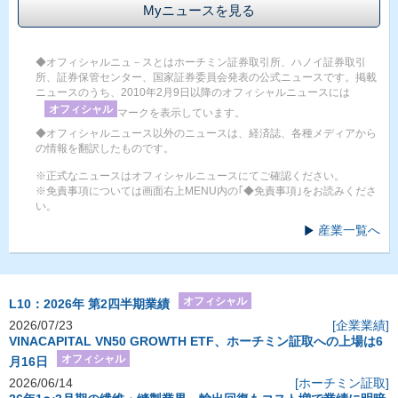
Myニュースを見る
◆オフィシャルニュ－スとはホーチミン証券取引所、ハノイ証券取引
所、証券保管センター、国家証券委員会発表の公式ニュースです。掲載
ニュースのうち、2010年2月9日以降のオフィシャルニュースには
オフィシャル
マークを表示しています。
◆オフィシャルニュース以外のニュースは、経済誌、各種メディアから
の情報を翻訳したものです。
※正式なニュースはオフィシャルニュースにてご確認ください。
※免責事項については画面右上MENU内の｢◆免責事項｣をお読みくださ
い。
産業一覧へ
オフィシャル
L10：2026年 第2四半期業績
2026/07/23
[企業業績]
VINACAPITAL VN50 GROWTH ETF、ホーチミン証取への上場は6
オフィシャル
月16日
2026/06/14
[ホーチミン証取]