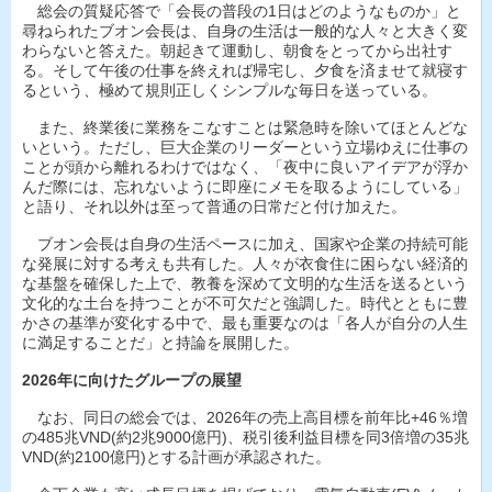
総会の質疑応答で「会長の普段の1日はどのようなものか」と
尋ねられたブオン会長は、自身の生活は一般的な人々と大きく変
わらないと答えた。朝起きて運動し、朝食をとってから出社す
る。そして午後の仕事を終えれば帰宅し、夕食を済ませて就寝す
るという、極めて規則正しくシンプルな毎日を送っている。
また、終業後に業務をこなすことは緊急時を除いてほとんどな
いという。ただし、巨大企業のリーダーという立場ゆえに仕事の
ことが頭から離れるわけではなく、「夜中に良いアイデアが浮か
んだ際には、忘れないように即座にメモを取るようにしている」
と語り、それ以外は至って普通の日常だと付け加えた。
ブオン会長は自身の生活ペースに加え、国家や企業の持続可能
な発展に対する考えも共有した。人々が衣食住に困らない経済的
な基盤を確保した上で、教養を深めて文明的な生活を送るという
文化的な土台を持つことが不可欠だと強調した。時代とともに豊
かさの基準が変化する中で、最も重要なのは「各人が自分の人生
に満足することだ」と持論を展開した。
2026年に向けたグループの展望
なお、同日の総会では、2026年の売上高目標を前年比+46％増
の485兆VND(約2兆9000億円)、税引後利益目標を同3倍増の35兆
VND(約2100億円)とする計画が承認された。