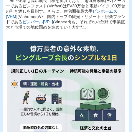
傘下企業も高い成長目標を掲げており、電気自動車(EV)メーカ
ーであるビンファスト(Vinfast)はEV30万台と電動バイク100万台
の引き渡しを目指す。さらに、住宅開発最大手
ビンホームズ
[VHM]
(Vinhomes)や、国内トップの観光・リゾート・娯楽ブラン
ドである
ビンパール[VPL]
(Vinpearl)も、それぞれの分野で事業拡
大と市場での地位固めを進めていく方針だ。