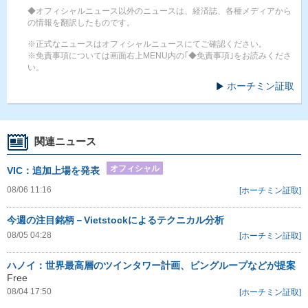
◆オフィシャルニュース以外のニュースは、経済誌、各種メディアから
の情報を翻訳したものです。
※正式なニュースはオフィシャルニュースにてご確認ください。
※免責事項については画面右上MENU内の｢◆免責事項｣をお読みくださ
い。
ホーチミン証取
関連ニュース
オフィシャル
VIC：追加上場を発表
08/06 11:16
[ホーチミン証取]
今週の注目銘柄－Vietstockによるテクニカル分析
08/05 04:28
[ホーチミン証取]
ハノイ：世界最高層のツインタワー計画、ビングループなどが提案
Free
08/04 17:50
[ホーチミン証取]