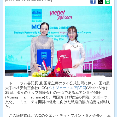
トー・ラム書記長 兼 国家主席のタイ公式訪問に伴い、国内最
大手の格安航空会社(LCC)
ベトジェットエア[VJC]
(Vietjet Air)は
28日、タイのトップ保険会社の一つであるムアンタイ保険
(Muang Thai Insurance)と、両国および地域の保険、スポーツ、
文化、コミュニティ開発の促進に向けた戦略的協力協定を締結し
た。
この締結式は、VJCのグエン・ティ・フオン・タオ会長と、ム