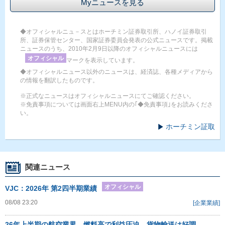
Myニュースを見る
◆オフィシャルニュ－スとはホーチミン証券取引所、ハノイ証券取引
所、証券保管センター、国家証券委員会発表の公式ニュースです。掲載
ニュースのうち、2010年2月9日以降のオフィシャルニュースには
オフィシャル
マークを表示しています。
◆オフィシャルニュース以外のニュースは、経済誌、各種メディアから
の情報を翻訳したものです。
※正式なニュースはオフィシャルニュースにてご確認ください。
※免責事項については画面右上MENU内の｢◆免責事項｣をお読みくださ
い。
ホーチミン証取
関連ニュース
オフィシャル
VJC：2026年 第2四半期業績
08/08 23:20
[企業業績]
26年上半期の航空業界、燃料高で利益圧迫 貨物輸送は好調