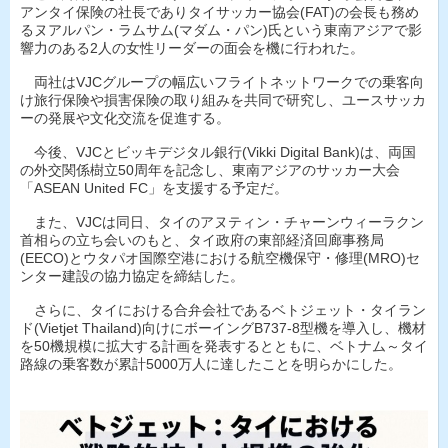
アンタイ保険の社長でありタイサッカー協会(FAT)の会長も務め
るヌアルパン・ラムサム(マダム・パン)氏という東南アジアで影
響力のある2人の女性リーダーの面会を機に行われた。
両社はVJCグループの幅広いフライトネットワークでの乗客向
け旅行保険や損害保険の取り組みを共同で研究し、ユースサッカ
ーの発展や文化交流を促進する。
今後、VJCとビッキデジタル銀行(Vikki Digital Bank)は、両国
の外交関係樹立50周年を記念し、東南アジアのサッカー大会
「ASEAN United FC」を支援する予定だ。
また、VJCは同日、タイのアヌティン・チャーンウィーラクン
首相らの立ち会いのもと、タイ政府の東部経済回廊事務局
(EECO)とウタパオ国際空港における航空機保守・修理(MRO)セ
ンター建設の協力協定を締結した。
さらに、タイにおける合弁会社であるベトジェット・タイラン
ド(Vietjet Thailand)向けにボーイングB737-8型機を導入し、機材
を50機規模に拡大する計画を発表するとともに、ベトナム～タイ
路線の乗客数が累計5000万人に達したことを明らかにした。