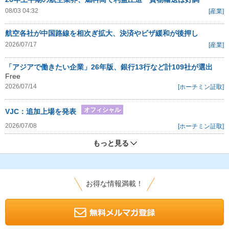
08/03 04:32
[産業]
航空各社が中国路線を相次ぎ拡大、決済やビザ緩和が後押し
2026/07/17
[産業]
「アジアで働きたい企業」26年版、銀行13行など計109社が選出
Free
2026/07/14
[ホーチミン証取]
オフィシャル
VJC：追加上場を発表
2026/07/08
[ホーチミン証取]
もっと見る
お得な情報満載！