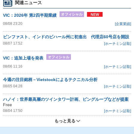
関連ニュース
オフィシャル
NEW
VIC：2026年 第2四半期業績
08/08 23:20
[企業業績]
ビンファスト、インドのビハール州に初進出 代理店60号店を開設
08/07 17:52
[ホーチミン証取]
オフィシャル
VIC：追加上場を発表
08/06 11:16
[ホーチミン証取]
今週の注目銘柄－Vietstockによるテクニカル分析
08/05 04:28
[ホーチミン証取]
ハノイ：世界最高層のツインタワー計画、ビングループなどが提案
Free
08/04 17:50
[ホーチミン証取]
もっと見る