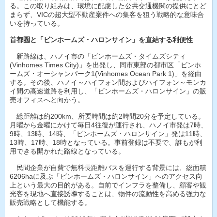
る。この取り組みは、環境に配慮した公共交通機関の提供にとど
まらず、VICの超大型不動産案件への集客を狙う戦略的な意味合
いを持っている。
首都圏と「ビンホームズ・ハロンサイン」を直結する利便性
新路線は、ハノイ市の「ビンホームズ・タイムズシティ
(Vinhomes Times City)」を出発し、同市東部の都市区「ビンホ
ームズ・オーシャンパーク1(Vinhomes Ocean Park 1)」を経由
する。その後、ハノイ～ハイフォン間およびハイフォン～モンカ
イ間の高速道路を利用し、「ビンホームズ・ハロンサイン」の販
売オフィスへと向かう。
総距離は約200km、所要時間は約2時間20分を予定している。
月曜から金曜にかけて毎日4往復が運行され、ハノイ市発は7時、
9時、13時、14時、「ビンホームズ・ハロンサイン」発は11時、
13時、17時、18時となっている。事前登録は不要で、誰もが利
用できる開かれた路線となっている。
民間企業が自費で無料長距離バスを運行する背景には、総面積
6206haに及ぶ「ビンホームズ・ハロンサイン」へのアクセス向
上という最大の目的がある。自前でインフラを整備し、顧客や観
光客を現地へ直接誘導することは、物件の流動性を高める強力な
販売戦略として機能する。