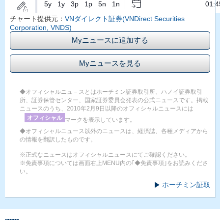
チャート提供元：
VNダイレクト証券(VNDirect Securities
Corporation, VNDS)
Myニュースに追加する
Myニュースを見る
◆オフィシャルニュ－スとはホーチミン証券取引所、ハノイ証券取引
所、証券保管センター、国家証券委員会発表の公式ニュースです。掲載
ニュースのうち、2010年2月9日以降のオフィシャルニュースには
オフィシャル
マークを表示しています。
◆オフィシャルニュース以外のニュースは、経済誌、各種メディアから
の情報を翻訳したものです。
※正式なニュースはオフィシャルニュースにてご確認ください。
※免責事項については画面右上MENU内の｢◆免責事項｣をお読みくださ
い。
ホーチミン証取