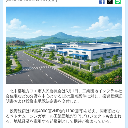
北中部地方フエ市人民委員会は6月1日、工業団地インフラや社
会住宅などの分野を中心とする12の重点案件に対し、投資登録証
明書および投資主承認決定書を交付した。
投資総額は18兆4000億VND(約1100億円)を超え、同市初とな
るベトナム・シンガポール工業団地(VSIP)プロジェクトも含まれ
る。地域経済を牽引する起爆剤として期待が集まっている。