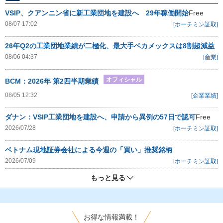
VSIP、クアンニン省に新工業団地を建設へ 29年稼働開始
Free
08/07 17:02
[ホーチミン証取]
26年Q2の工業団地業績が二極化、最大手ベカメックスは8割超減益
08/06 04:37
[産業]
オフィシャル
BCM：2026年 第2四半期業績
08/05 12:32
[企業業績]
ダナン：VSIP工業団地を建設へ、申請から異例の57日で認可
Free
2026/07/28
[ホーチミン証取]
ベトナム現地証券会社による今週の「買い」推奨銘柄
2026/07/09
[ホーチミン証取]
もっと見る
お得な情報満載！