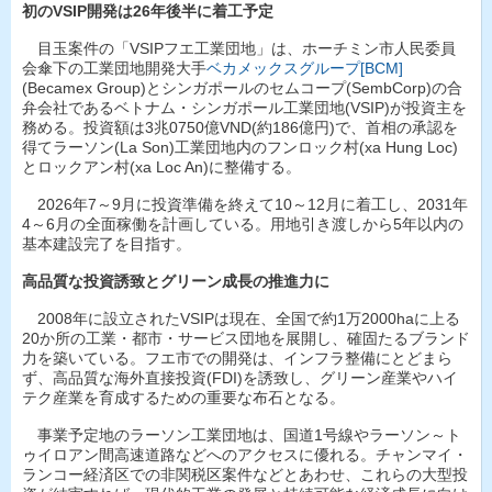
初のVSIP開発は26年後半に着工予定
目玉案件の「VSIPフエ工業団地」は、ホーチミン市人民委員
会傘下の工業団地開発大手
ベカメックスグループ[BCM]
(Becamex Group)とシンガポールのセムコープ(SembCorp)の合
弁会社であるベトナム・シンガポール工業団地(VSIP)が投資主を
務める。投資額は3兆0750億VND(約186億円)で、首相の承認を
得てラーソン(La Son)工業団地内のフンロック村(xa Hung Loc)
とロックアン村(xa Loc An)に整備する。
2026年7～9月に投資準備を終えて10～12月に着工し、2031年
4～6月の全面稼働を計画している。用地引き渡しから5年以内の
基本建設完了を目指す。
高品質な投資誘致とグリーン成長の推進力に
2008年に設立されたVSIPは現在、全国で約1万2000haに上る
20か所の工業・都市・サービス団地を展開し、確固たるブランド
力を築いている。フエ市での開発は、インフラ整備にとどまら
ず、高品質な海外直接投資(FDI)を誘致し、グリーン産業やハイ
テク産業を育成するための重要な布石となる。
事業予定地のラーソン工業団地は、国道1号線やラーソン～ト
ゥイロアン間高速道路などへのアクセスに優れる。チャンマイ・
ランコー経済区での非関税区案件などとあわせ、これらの大型投