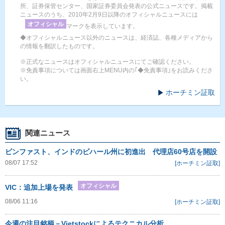
所、証券保管センター、国家証券委員会発表の公式ニュースです。掲載
ニュースのうち、2010年2月9日以降のオフィシャルニュースには
オフィシャル
マークを表示しています。
◆オフィシャルニュース以外のニュースは、経済誌、各種メディアから
の情報を翻訳したものです。
※正式なニュースはオフィシャルニュースにてご確認ください。
※免責事項については画面右上MENU内の｢◆免責事項｣をお読みくださ
い。
ホーチミン証取
関連ニュース
ビンファスト、インドのビハール州に初進出 代理店60号店を開設
08/07 17:52
[ホーチミン証取]
オフィシャル
VIC：追加上場を発表
08/06 11:16
[ホーチミン証取]
今週の注目銘柄－Vietstockによるテクニカル分析