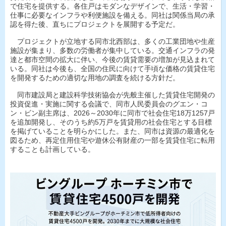
で住宅を提供する。各住戸はモダンなデザインで、生活・学習・
仕事に必要なインフラや利便施設を備える。同社は関係当局の承
認を得た後、直ちにプロジェクトを展開する予定だ。
プロジェクトが立地する同市北西部は、多くの工業団地や生産
施設が集まり、多数の労働者が集中している。交通インフラの発
達と都市空間の拡大に伴い、今後の賃貸需要の増加が見込まれて
いる。同社は今後も、全国の住民に向けて手頃な価格の賃貸住宅
を開発するための適切な用地の調査を続ける方針だ。
同市建設局と建設科学技術協会が先般主催した賃貸住宅開発の
投資促進・実施に関する会議で、同市人民委員会のグエン・コ
ン・ビン副主席は、2026～2030年に同市で社会住宅18万1257戸
を追加開発し、そのうち約5万戸を賃貸用の社会住宅とする目標
を掲げていることを明らかにした。また、同市は資源の最適化を
図るため、再定住用住宅や遊休公有財産の一部を賃貸住宅に転用
することも計画している。