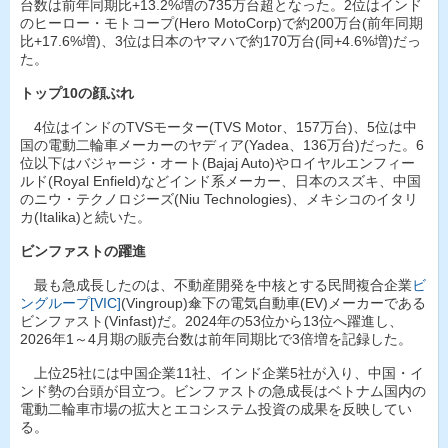
台数は前年同期比+13.2%増の735万台超となった。2位はインド
のヒーロー・モトコープ(Hero MotoCorp)で約200万台(前年同期
比+17.6%増)、3位は日本のヤマハで約170万台(同+4.6%増)だっ
た。
トップ10の顔ぶれ
4位はインドのTVSモーター(TVS Motor、157万台)、5位は中
国の電動二輪車メーカーのヤディア(Yadea、136万台)だった。6
位以下はバジャージ・オート(Bajaj Auto)やロイヤルエンフィー
ルド(Royal Enfield)などインド系メーカー、日本のスズキ、中国
のニウ・テクノロジーズ(Niu Technologies)、メキシコのイタリ
カ(Italika)と続いた。
ビンファストの躍進
最も急成長したのは、不動産開発を中核とする民間複合企業
ビ
ングループ[VIC]
(Vingroup)傘下の電気自動車(EV)メーカーである
ビンファスト(Vinfast)だ。2024年の53位から13位へ躍進し、
2026年1～4月期の販売台数は前年同期比で3倍増を記録した。
上位25社には中国企業11社、インド企業5社が入り、中国・イ
ンド勢の台頭が目立つ。ビンファストの急成長はベトナム国内の
電動二輪車市場の拡大とエコシステム投資の成果を反映してい
る。