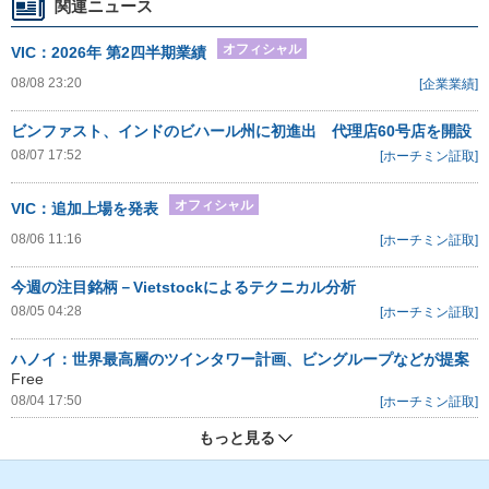
関連ニュース
オフィシャル
VIC：2026年 第2四半期業績
08/08 23:20
[企業業績]
ビンファスト、インドのビハール州に初進出 代理店60号店を開設
08/07 17:52
[ホーチミン証取]
オフィシャル
VIC：追加上場を発表
08/06 11:16
[ホーチミン証取]
今週の注目銘柄－Vietstockによるテクニカル分析
08/05 04:28
[ホーチミン証取]
ハノイ：世界最高層のツインタワー計画、ビングループなどが提案
Free
08/04 17:50
[ホーチミン証取]
もっと見る