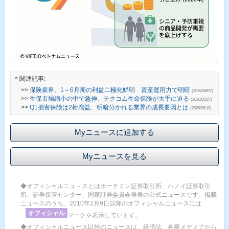
＊関連記事:
>>
保険業界、1～6月期の利益二極化鮮明 資産運用力で明暗
(2026/08/07)
>>
生保市場縮小の中で急伸、テクコム生命保険が大手に迫る
(2026/05/27)
>>
Q1損害保険は2桁増益、明暗分かれる業界の成長要因とは
(2026/05/19)
Myニュースに追加する
Myニュースを見る
◆オフィシャルニュ－スとはホーチミン証券取引所、ハノイ証券取引
所、証券保管センター、国家証券委員会発表の公式ニュースです。掲載
ニュースのうち、2010年2月9日以降のオフィシャルニュースには
オフィシャル
マークを表示しています。
◆オフィシャルニュース以外のニュースは、経済誌、各種メディアから