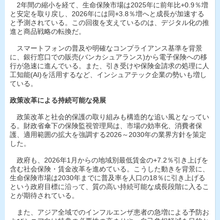
2年間の縮小を経て、生命保険市場は2025年に前年比+0.9％増
と安定を取り戻し、2026年には同+3.8％増へと成長が加速する
と予測されている。この回復を支えているのは、デジタル化の推
進と商品戦略の転換だ。
スマートフォンの普及や明確なコンプライアンス基準を背景
に、銀行窓口での販売(バンカシュアランス)から電子保険への移
行が急速に進んでいる。また、引き受けや保険金請求の処理に人
工知能(AI)を活用するなど、インシュアテック企業の勢いも増し
ている。
政策改革による持続可能な発展
政策改革と社会的保護の取り組みも構造的な追い風となってい
る。財政省傘下の保険監視管理局は、市場の効率化、消費者保
護、適用範囲の拡大を強調する2026～2030年の業界方針を策定
した。
政府も、2026年1月からの地域別最低賃金の+7.2％引き上げを
含む社会保険・賃金改革を進めている。こうした動きを背景に、
生命保険市場は2030年までに普及率を人口の18％に引き上げる
という政府目標に沿って、質の高い持続可能な成長段階に入るこ
とが期待されている。
また、アジア全域でのインフルエンザ患者の急増による予防お