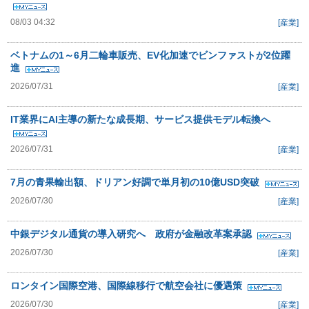
08/03 04:32
[産業]
ベトナムの1～6月二輪車販売、EV化加速でビンファストが2位躍
進
2026/07/31
[産業]
IT業界にAI主導の新たな成長期、サービス提供モデル転換へ
2026/07/31
[産業]
7月の青果輸出額、ドリアン好調で単月初の10億USD突破
2026/07/30
[産業]
中銀デジタル通貨の導入研究へ 政府が金融改革案承認
2026/07/30
[産業]
ロンタイン国際空港、国際線移行で航空会社に優遇策
2026/07/30
[産業]