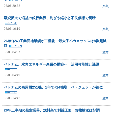
08/06 20:32
[産業]
融資拡大で増益の銀行業界、利ざや縮小と不良債権で明暗
08/06 16:19
[産業]
26年Q2の工業団地業績が二極化、最大手ベカメックスは8割超減
益
08/06 04:37
[産業]
ベトナム、水素エネルギー産業の構築へ 活用可能性と課題
08/05 04:49
[産業]
ベトナムの商用機251機、1年で+24機増 ベトジェットが首位
08/03 14:42
[産業]
26年上半期の航空業界、燃料高で利益圧迫 貨物輸送は好調