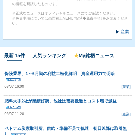
の情報を翻訳したものです。
※正式なニュースはオフィシャルニュースにてご確認ください。
※免責事項については画面右上MENU内の｢◆免責事項｣をお読みくださ
い。
産業
最新 15件
人気ランキング
★
My銘柄ニュース
保険業界、1～6月期の利益二極化鮮明 資産運用力で明暗
08/07 16:00
[産業]
肥料大手2社が業績好調、他社は需要低迷とコスト増で減益
08/07 11:20
[産業]
ベトナム炭素取引所、供給・準備不足で低迷 初日以降は取引無
し