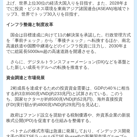
上げ、世界上位30位の経済大国入りを目指す。また、2028年ま
でに投資・ビジネス環境を東南アジア諸国連合(ASEAN)地域でト
ップ3、世界でトップ30入りを目指す。
インフラ整備と制度改革
国会は目標達成に向けて11の解決策を承認した。行政管理方式
を「事前チェック」から「事後チェック」へ転換するほか、南北
高速鉄道や国際中継港などのインフラ投資に注力し、2030年ま
でに総延長5000km超の高速道路を開通させる。
さらに、デジタルトランスフォーメーション(DX)などを基盤と
した新しい成長モデルへの転換を推進する。
資金調達と市場発展
2桁成長を達成するための投資資金需要は、GDPの40％に相当
する約3京8500兆VND(約233兆円)と試算されている。このう
ち、国家セクターが約8500兆VND(約52兆円)、海外直接投資
(FDI)実行額が約4800兆VND(約29兆円)を見込む。
政府はファンド設立を奨励する税制優遇や、外資系企業の新規
株式公開(IPO)を促進する仕組みを整備する。
ベトナムの株式市場は急速に発展しており、インデックス開発
大手の英FTSEラッセル(FTSE Russell)の新興国市場グループへ