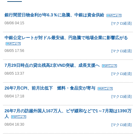
銀行間翌日物金利が年6.3％に急騰、中銀は資金供給
08/06 04:15
[マクロ経済]
中銀公定レートが対ドル最安値、円急騰で地場企業に影響広がる
08/05 17:56
[マクロ経済]
7月29日時点の貸出残高2京VND突破、成長支援へ
08/05 13:37
[マクロ経済]
26年7月CPI、前月比低下 燃料・食品安が寄与
08/04 17:18
[マクロ経済]
26年7月の訪越外国人167万人、ビザ緩和などで1～7月期は1390万
人
08/04 16:30
[マクロ経済]