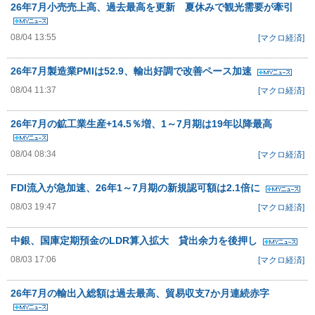
26年7月小売売上高、過去最高を更新 夏休みで観光需要が牽引
08/04 13:55
[マクロ経済]
26年7月製造業PMIは52.9、輸出好調で改善ペース加速
08/04 11:37
[マクロ経済]
26年7月の鉱工業生産+14.5％増、1～7月期は19年以降最高
08/04 08:34
[マクロ経済]
FDI流入が急加速、26年1～7月期の新規認可額は2.1倍に
08/03 19:47
[マクロ経済]
中銀、国庫定期預金のLDR算入拡大 貸出余力を後押し
08/03 17:06
[マクロ経済]
26年7月の輸出入総額は過去最高、貿易収支7か月連続赤字