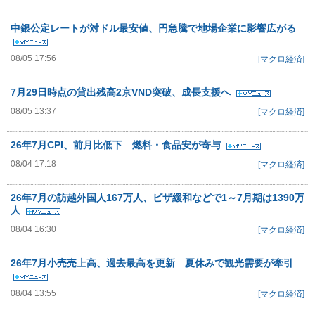
中銀公定レートが対ドル最安値、円急騰で地場企業に影響広がる
08/05 17:56
[マクロ経済]
7月29日時点の貸出残高2京VND突破、成長支援へ
08/05 13:37
[マクロ経済]
26年7月CPI、前月比低下 燃料・食品安が寄与
08/04 17:18
[マクロ経済]
26年7月の訪越外国人167万人、ビザ緩和などで1～7月期は1390万
人
08/04 16:30
[マクロ経済]
26年7月小売売上高、過去最高を更新 夏休みで観光需要が牽引
08/04 13:55
[マクロ経済]