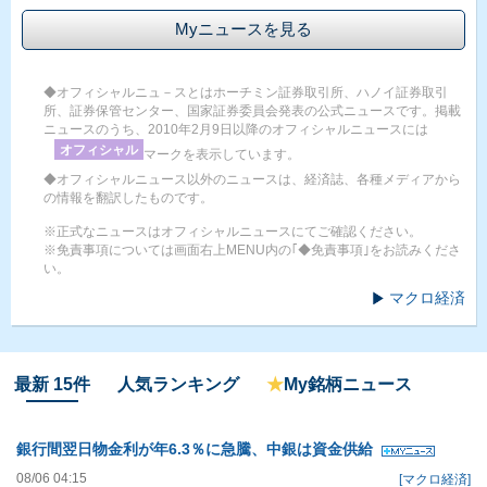
Myニュースを見る
◆オフィシャルニュ－スとはホーチミン証券取引所、ハノイ証券取引
所、証券保管センター、国家証券委員会発表の公式ニュースです。掲載
ニュースのうち、2010年2月9日以降のオフィシャルニュースには
オフィシャル
マークを表示しています。
◆オフィシャルニュース以外のニュースは、経済誌、各種メディアから
の情報を翻訳したものです。
※正式なニュースはオフィシャルニュースにてご確認ください。
※免責事項については画面右上MENU内の｢◆免責事項｣をお読みくださ
い。
マクロ経済
最新 15件
人気ランキング
★
My銘柄ニュース
銀行間翌日物金利が年6.3％に急騰、中銀は資金供給
08/06 04:15
[マクロ経済]