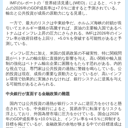
IMFのレポートの「世界経済見通し(WEO)」によると、ベトナ
ムの2026年のGDP成長率は+7.0％に達すると予測されている。
輸出と公共投資が成長の原動力になる見通し。
一方で、最大のリスクは中東紛争だ。ホルムズ海峡の封鎖が長
引いてエネルギー価格が高騰すれば、原油の主要輸入国であるベ
トナムはインフレ上昇の圧力にさらされる。IMFは2026年のイン
フレ率が政府目標を上回り、+5.0％を突破する可能性があると予
測している。
インフレ圧力に加え、米国の貿易政策の不確実性、特に関税問
題がベトナムの輸出額に直接的な影響を与え、高い関税や輸入規
制の強化はベトナム輸出企業に困難をもたらす恐れがある。内的
な視点では、専門家は公共投資の過熱に警鐘を鳴らしている。公
的投資は現在、成長の重要な原動力となっているが、高いインフ
レ環境で効果的に実施されなければ、銀行システムに逆風を与え
る可能性があるとみられる。
中央銀行が直面する金融政策の難題
国内では公共投資の過熱が銀行システムに逆圧力をかけると懸
念されている。中央銀行によると、貿易赤字に転落するリスクも
浮上しており、外国為替市場に圧力をかけている。国会は2026
年のGDP成長率を+10.0％以上、インフレ率を+4.5％に抑制する
目標を掲げているが、金融政策の余地が狭まる中での目標達成は