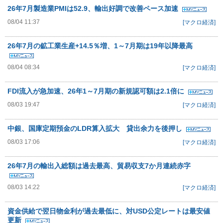
26年7月製造業PMIは52.9、輸出好調で改善ペース加速
08/04 11:37
[マクロ経済]
26年7月の鉱工業生産+14.5％増、1～7月期は19年以降最高
08/04 08:34
[マクロ経済]
FDI流入が急加速、26年1～7月期の新規認可額は2.1倍に
08/03 19:47
[マクロ経済]
中銀、国庫定期預金のLDR算入拡大 貸出余力を後押し
08/03 17:06
[マクロ経済]
26年7月の輸出入総額は過去最高、貿易収支7か月連続赤字
08/03 14:22
[マクロ経済]
資金供給で翌日物金利が過去最低に、対USD公定レートは最安値
更新