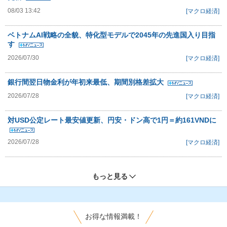
08/03 13:42
[マクロ経済]
ベトナムAI戦略の全貌、特化型モデルで2045年の先進国入り目指
す
2026/07/30
[マクロ経済]
銀行間翌日物金利が年初来最低、期間別格差拡大
2026/07/28
[マクロ経済]
対USD公定レート最安値更新、円安・ドン高で1円＝約161VNDに
2026/07/28
[マクロ経済]
もっと見る
お得な情報満載！