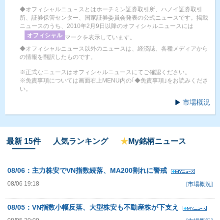
◆オフィシャルニュ－スとはホーチミン証券取引所、ハノイ証券取引
所、証券保管センター、国家証券委員会発表の公式ニュースです。掲載
ニュースのうち、2010年2月9日以降のオフィシャルニュースには
オフィシャル
マークを表示しています。
◆オフィシャルニュース以外のニュースは、経済誌、各種メディアから
の情報を翻訳したものです。
※正式なニュースはオフィシャルニュースにてご確認ください。
※免責事項については画面右上MENU内の｢◆免責事項｣をお読みくださ
い。
市場概況
最新 15件
人気ランキング
★
My銘柄ニュース
08/06：主力株安でVN指数続落、MA200割れに警戒
08/06 19:18
[市場概況]
08/05：VN指数小幅反落、大型株安も不動産株が下支え