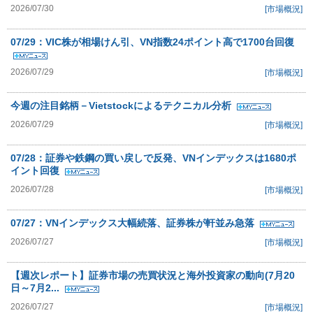
2026/07/30
[市場概況]
07/29：VIC株が相場けん引、VN指数24ポイント高で1700台回復
2026/07/29
[市場概況]
今週の注目銘柄－Vietstockによるテクニカル分析
2026/07/29
[市場概況]
07/28：証券や鉄鋼の買い戻しで反発、VNインデックスは1680ポ
イント回復
2026/07/28
[市場概況]
07/27：VNインデックス大幅続落、証券株が軒並み急落
2026/07/27
[市場概況]
【週次レポート】証券市場の売買状況と海外投資家の動向(7月20
日～7月2...
2026/07/27
[市場概況]