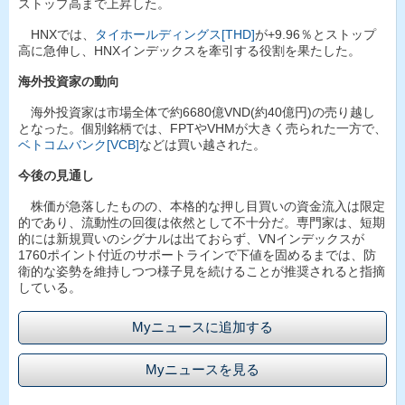
ストップ高まで上昇した。
HNXでは、
タイホールディングス[THD]
が+9.96％とストップ
高に急伸し、HNXインデックスを牽引する役割を果たした。
海外投資家の動向
海外投資家は市場全体で約6680億VND(約40億円)の売り越し
となった。個別銘柄では、FPTやVHMが大きく売られた一方で、
ベトコムバンク[VCB]
などは買い越された。
今後の見通し
株価が急落したものの、本格的な押し目買いの資金流入は限定
的であり、流動性の回復は依然として不十分だ。専門家は、短期
的には新規買いのシグナルは出ておらず、VNインデックスが
1760ポイント付近のサポートラインで下値を固めるまでは、防
衛的な姿勢を維持しつつ様子見を続けることが推奨されると指摘
している。
Myニュースに追加する
Myニュースを見る