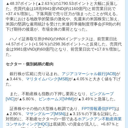
▲48.37ポイント(▲2.63％)の1790.53ポイントと大幅に反落し
た。売買代金は18兆9941億VND(約1160億円)と前営業日比で
+37.4％増加し、下落局面で売り圧力が強まったことが伺える。
中東における地政学的緊張の激化や、先週末の米国株安に加え、
米国の堅調な雇用統計を受けた米連邦準備制度理事会(FRB)の利
下げ期待の後退が、市場全体の重荷となった。
ハノイ証券取引所(HNX)のHNXインデックスは、前営業日比
+4.57ポイント(+1.56％)の298.36ポイントへと反発した。売買代
金は9981億VND(約60億円)となり、前営業日比で+17.8％増加し
た。
セクター・個別銘柄の動向
銀行株が広範に売り込まれ、
アジアコマーシャル銀行[ACB]
が
▲3.44％、
マリタイムバンク[MSB]
が▲4.05％と大きく値を下げ
た。
また、不動産株も指数の下押し要因となり、
ビングループ
[VIC]
が▲5.80％、
ビンホームズ[VHM]
が▲3.49％と急落した。
証券株やその他の大型株も軟調であり、
FPT情報通信[FPT]
は
▲2.80％、
マサングループ[MSN]
は▲3.15％の下落を記録した。
対照的に、不動産セクターの一部である
ホアンクアン不動産商業
コンサルティング[HQC]
は底値買いの資金が流入し、+6.87％と