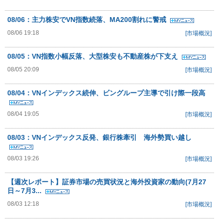
08/06：主力株安でVN指数続落、MA200割れに警戒
08/06 19:18
[市場概況]
08/05：VN指数小幅反落、大型株安も不動産株が下支え
08/05 20:09
[市場概況]
08/04：VNインデックス続伸、ビングループ主導で引け際一段高
08/04 19:05
[市場概況]
08/03：VNインデックス反発、銀行株牽引 海外勢買い越し
08/03 19:26
[市場概況]
【週次レポート】証券市場の売買状況と海外投資家の動向(7月27
日～7月3...
08/03 12:18
[市場概況]