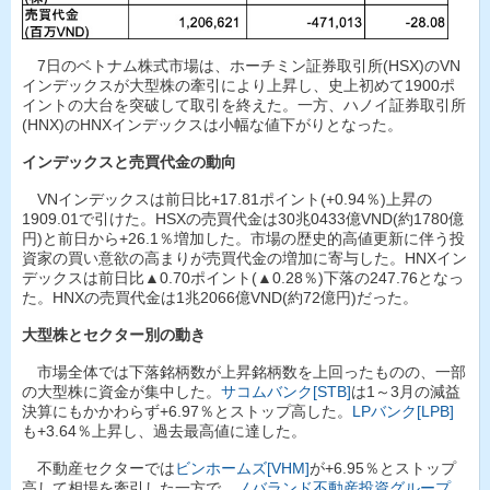
7日のベトナム株式市場は、ホーチミン証券取引所(HSX)のVN
インデックスが大型株の牽引により上昇し、史上初めて1900ポ
イントの大台を突破して取引を終えた。一方、ハノイ証券取引所
(HNX)のHNXインデックスは小幅な値下がりとなった。
インデックスと売買代金の動向
VNインデックスは前日比+17.81ポイント(+0.94％)上昇の
1909.01で引けた。HSXの売買代金は30兆0433億VND(約1780億
円)と前日から+26.1％増加した。市場の歴史的高値更新に伴う投
資家の買い意欲の高まりが売買代金の増加に寄与した。HNXイン
デックスは前日比▲0.70ポイント(▲0.28％)下落の247.76となっ
た。HNXの売買代金は1兆2066億VND(約72億円)だった。
大型株とセクター別の動き
市場全体では下落銘柄数が上昇銘柄数を上回ったものの、一部
の大型株に資金が集中した。
サコムバンク[STB]
は1～3月の減益
決算にもかかわらず+6.97％とストップ高した。
LPバンク[LPB]
も+3.64％上昇し、過去最高値に達した。
不動産セクターでは
ビンホームズ[VHM]
が+6.95％とストップ
高して相場を牽引した一方で、
ノバランド不動産投資グループ