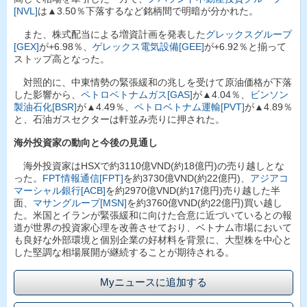
[NVL]
は▲3.50％下落するなど銘柄間で明暗が分かれた。
また、株式配当による増資計画を発表した
グレックスグループ
[GEX]
が+6.98％、
ゲレックス電気設備[GEE]
が+6.92％と揃って
ストップ高となった。
対照的に、中東情勢の緊張緩和の兆しを受けて原油価格が下落
した影響から、
ペトロベトナムガス[GAS]
が▲4.04％、
ビンソン
製油石化[BSR]
が▲4.49％、
ペトロベトナム運輸[PVT]
が▲4.89％
と、石油ガスセクターは軒並み売りに押された。
海外投資家の動向と今後の見通し
海外投資家はHSXで約3110億VND(約18億円)の売り越しとな
った。
FPT情報通信[FPT]
を約3730億VND(約22億円)、
アジアコ
マーシャル銀行[ACB]
を約2970億VND(約17億円)売り越した半
面、
マサングループ[MSN]
を約3760億VND(約22億円)買い越し
た。米国とイランが緊張緩和に向けた合意に近づいているとの報
道が世界の投資家心理を改善させており、ベトナム市場において
も良好な外部環境と個別企業の好材料を背景に、大型株を中心と
した堅調な相場展開が継続することが期待される。
Myニュースに追加する