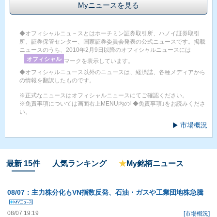
Myニュースを見る
◆オフィシャルニュ－スとはホーチミン証券取引所、ハノイ証券取引
所、証券保管センター、国家証券委員会発表の公式ニュースです。掲載
ニュースのうち、2010年2月9日以降のオフィシャルニュースには
オフィシャル
マークを表示しています。
◆オフィシャルニュース以外のニュースは、経済誌、各種メディアから
の情報を翻訳したものです。
※正式なニュースはオフィシャルニュースにてご確認ください。
※免責事項については画面右上MENU内の｢◆免責事項｣をお読みくださ
い。
市場概況
最新 15件
人気ランキング
★
My銘柄ニュース
08/07：主力株分化もVN指数反発、石油・ガスや工業団地株急騰
08/07 19:19
[市場概況]