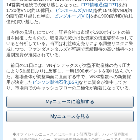
14営業日連続での売り越しとなった。
FPT情報通信[FPT]
を約
1720億VND(約10億円)、
ビンホームズ[VHM]
を約1540億VND(約
9億円)売り越した半面、
ビングループ[VIC]
を約1960億VND(約11
億円)買い越した。
今後の見通しについて、証券会社は市場が1900ポイントの節
目を回復したものの、取引高の減少は投資家の慎重姿勢を示して
いると分析している。当面は利益確定売りによる調整リスクに警
戒しつつ、ファンダメンタルズが堅調で業績期待の高い銘柄への
選別投資が推奨されている。
前日の11日には、VNインデックスが大型不動産株の売り圧力
により5営業日ぶりに反落し、一時1900ポイントを割り込んでい
た。相場全体が調整局面に直面する中で、VN30指数への新規採
用が決定した
ビンソン製油石化[BSR]
などに資金が集中してお
り、市場内でのキャッシュフローの二極化が顕著になっている。
Myニュースに追加する
Myニュースを見る
◆オフィシャルニュ－スとはホーチミン証券取引所、ハノイ証券取引
所、証券保管センター、国家証券委員会発表の公式ニュースです。掲載