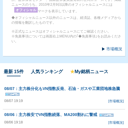
ニュースのうち、2010年2月9日以降のオフィシャルニュースには
オフィシャル
マークを表示しています。
◆オフィシャルニュース以外のニュースは、経済誌、各種メディアから
の情報を翻訳したものです。
※正式なニュースはオフィシャルニュースにてご確認ください。
※免責事項については画面右上MENU内の｢◆免責事項｣をお読みくださ
い。
市場概況
最新 15件
人気ランキング
★
My銘柄ニュース
08/07：主力株分化もVN指数反発、石油・ガスや工業団地株急騰
08/07 19:19
[市場概況]
08/06：主力株安でVN指数続落、MA200割れに警戒
08/06 19:18
[市場概況]