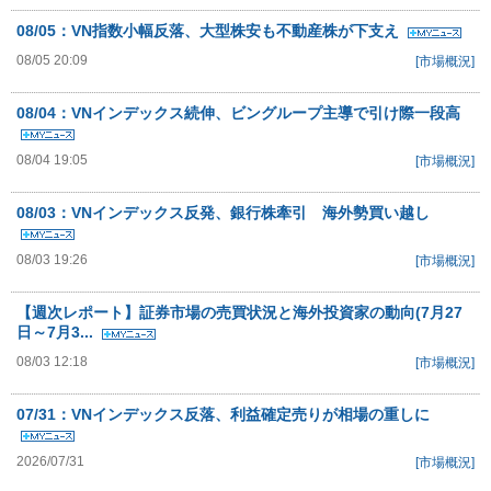
08/05：VN指数小幅反落、大型株安も不動産株が下支え
08/05 20:09
[市場概況]
08/04：VNインデックス続伸、ビングループ主導で引け際一段高
08/04 19:05
[市場概況]
08/03：VNインデックス反発、銀行株牽引 海外勢買い越し
08/03 19:26
[市場概況]
【週次レポート】証券市場の売買状況と海外投資家の動向(7月27
日～7月3...
08/03 12:18
[市場概況]
07/31：VNインデックス反落、利益確定売りが相場の重しに
2026/07/31
[市場概況]