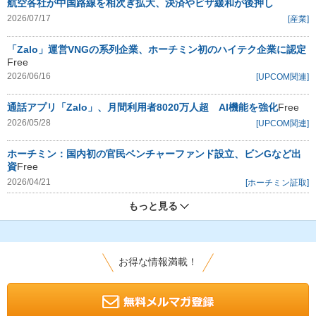
航空各社が中国路線を相次ぎ拡大、決済やビザ緩和が後押し
2026/07/17
[産業]
「Zalo」運営VNGの系列企業、ホーチミン初のハイテク企業に認定
Free
2026/06/16
[UPCOM関連]
通話アプリ「Zalo」、月間利用者8020万人超 AI機能を強化
Free
2026/05/28
[UPCOM関連]
ホーチミン：国内初の官民ベンチャーファンド設立、ビンGなど出
資
Free
2026/04/21
[ホーチミン証取]
もっと見る
お得な情報満載！