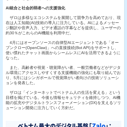
AI統合と社会的弱者への支援強化
ザロは多様なエコシステムを展開して競争力を高めており、現
在は人工知能(AI)技術の導入に注力している。AIによるメッセー
ジ翻訳や音声入力、ビデオ通話の字幕などを提供し、ユーザーの
約30％がこれらのAI機能を利用中だ。
4月にはオープンソースの自律型AIエージェントである「オー
プンクロー(OpenClaw)」への直接接続(Bot API)をサポートし、
使い慣れたチャット画面からシームレスにAIを活用できるように
なった。
また、高齢者や視覚・聴覚障がい者、一般労働者などがデジタ
ル環境にアクセスしやすくする支援機能の強化にも取り組んでお
り、5月にはシンガポールで視覚障がい者向けの技術ソリューシ
ョンを発表した。
ザロは「インターネットでベトナム人の生活を変える」という
目標を掲げている。今後も情報セキュリティを維持しつつ、AI機
能の拡充やデジタルトランスフォーメーション(DX)を支えるソリ
ューション開発に注力していく方針だ。