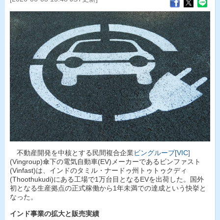
不動産開発を中核とする民間複合企業
ビングループ[VIC]
(Vingroup)傘下の電気自動車(EV)メーカーであるビンファスト
(Vinfast)は、インドのタミル・ナードゥ州トゥトゥクディ
(Thoothukudi)にある工場で1万台目となるEVを出荷した。国外
初となる生産拠点の正式稼働から1年未満での達成という快挙と
なった。
インド事業の拡大と販売実績