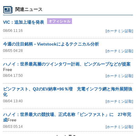
関連ニュース
オフィシャル
VIC：追加上場を発表
08/06 11:16
[ホーチミン証取]
今週の注目銘柄－Vietstockによるテクニカル分析
08/05 04:28
[ホーチミン証取]
ハノイ：世界最高層のツインタワー計画、ビングループなどが提案
Free
08/04 17:50
[ホーチミン証取]
ビンファスト、Q2のEV納車+96％増 充電インフラ網と海外展開強
化
08/04 13:40
[ホーチミン証取]
ハノイ：世界最大の競技場、正式名称「ビンファスト」に 27年完
成
Free
08/03 05:14
[ホーチミン証取]