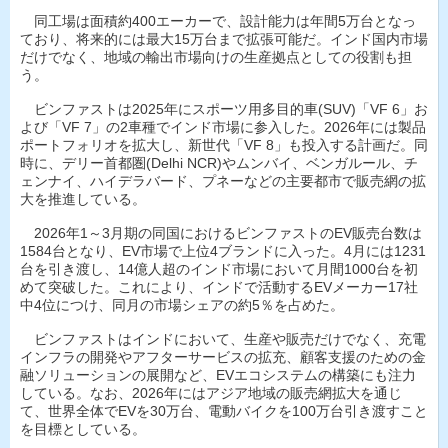
同工場は面積約400エーカーで、設計能力は年間5万台となっ
ており、将来的には最大15万台まで拡張可能だ。インド国内市場
だけでなく、地域の輸出市場向けの生産拠点としての役割も担
う。
ビンファストは2025年にスポーツ用多目的車(SUV)「VF 6」お
よび「VF 7」の2車種でインド市場に参入した。2026年には製品
ポートフォリオを拡大し、新世代「VF 8」も投入する計画だ。同
時に、デリー首都圏(Delhi NCR)やムンバイ、ベンガルール、チ
ェンナイ、ハイデラバード、プネーなどの主要都市で販売網の拡
大を推進している。
2026年1～3月期の同国におけるビンファストのEV販売台数は
1584台となり、EV市場で上位4ブランドに入った。4月には1231
台を引き渡し、14億人超のインド市場において月間1000台を初
めて突破した。これにより、インドで活動するEVメーカー17社
中4位につけ、同月の市場シェアの約5％を占めた。
ビンファストはインドにおいて、生産や販売だけでなく、充電
インフラの開発やアフターサービスの拡充、顧客支援のための金
融ソリューションの展開など、EVエコシステムの構築にも注力
している。なお、2026年にはアジア地域の販売網拡大を通じ
て、世界全体でEVを30万台、電動バイクを100万台引き渡すこと
を目標としている。