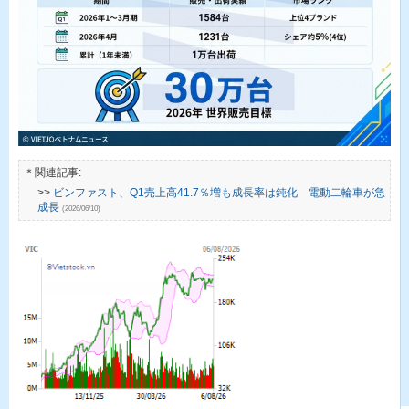
＊関連記事:
>>
ビンファスト、Q1売上高41.7％増も成長率は鈍化 電動二輪車が急
成長
(2026/06/10)