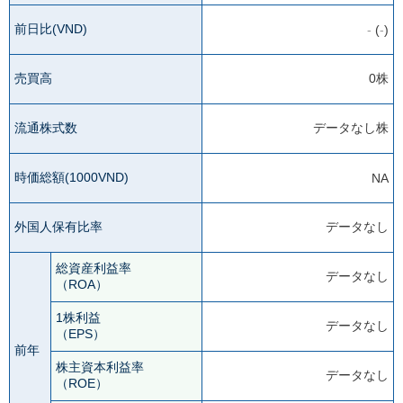
前日比(VND)
-
(
-
)
売買高
0株
流通株式数
データなし株
時価総額(1000VND)
NA
外国人保有比率
データなし
総資産利益率
データなし
（ROA）
1株利益
データなし
（EPS）
前年
株主資本利益率
データなし
（ROE）