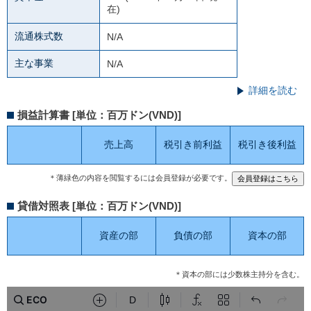
在)
流通株式数
N/A
主な事業
N/A
詳細を読む
損益計算書 [単位：百万ドン(VND)]
売上高
税引き前利益
税引き後利益
＊薄緑色の内容を閲覧するには会員登録が必要です。
貸借対照表 [単位：百万ドン(VND)]
資産の部
負債の部
資本の部
＊資本の部には少数株主持分を含む。