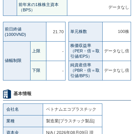
前年末の1株株主資本
データなし
（BPS）
前日終値
単元株数
100株
21.70
(1000VND)
株価収益率
上限
（PER・倍＝取
データなし倍
-
引値/EPS）
値幅制限
純資産倍率
下限
（PBR・倍＝取
データなし倍
-
引値/BPS）
基本情報
会社名
ベトナムエコプラスチック
業種
製造業[プラスチック製品]
資本金
N/A
( 2026年08月09日 現