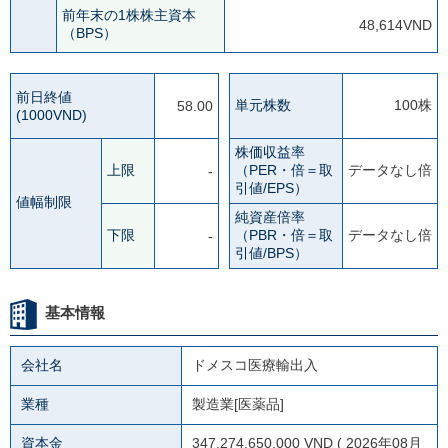
前年末の1株株主資本
48,614VND
（BPS）
前日終値
単元株数
100株
58.00
(1000VND)
株価収益率
上限
（PER・倍＝取
データなし倍
-
引値/EPS）
値幅制限
純資産倍率
下限
（PBR・倍＝取
データなし倍
-
引値/BPS）
基本情報
会社名
ドメスコ医療輸出入
業種
製造業[医薬品]
資本金
347,274,650,000 VND ( 2026年08月