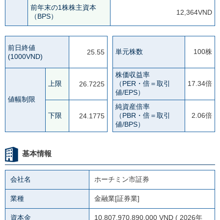
前年末の1株株主資本
12,364VND
（BPS）
前日終値
単元株数
100株
25.55
(1000VND)
株価収益率
上限
（PER・倍＝取引
17.34倍
26.7225
値/EPS）
値幅制限
純資産倍率
下限
（PBR・倍＝取引
2.06倍
24.1775
値/BPS）
基本情報
会社名
ホーチミン市証券
業種
金融業[証券業]
資本金
10,807,970,890,000 VND ( 2026年