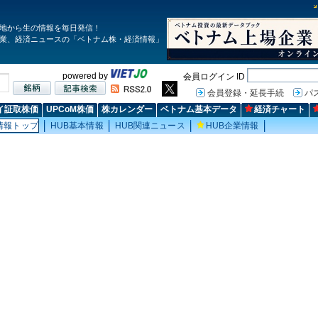
地から生の情報を毎日発信！
業、経済ニュースの「ベトナム株・経済情報」
powered by
会員ログイン ID
会員登録・延長手続
パ
イ証取株価
UPCoM株価
株カレンダー
ベトナム基本データ
経済チャート
情報トップ
HUB基本情報
HUB関連ニュース
HUB企業情報