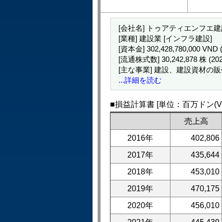
[会社名] トゥアティエンフエ建
[業種] 建設業 [インフラ建設]
[資本金] 302,428,780,000 VN
[流通株式数] 30,242,878 株 (2
[主な事業] 建設、建設資材の
...詳細を読む
■損益計算書 [単位：百万ドン(VN
売上高
2016年
402,806
2017年
435,644
2018年
453,010
2019年
470,175
2020年
456,010