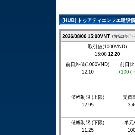
[HUB] トゥアティエンフエ建設
2026/08/06 15:00VNT
（情報は毎日1
取引値(1000VND)
15:00
12.20
前日終値(1000VND)
前日比(
12.10
+100
(
+
値幅制限 (上限)
売買高
12.95
3,4
値幅制限 (下限)
単元
11.25
10