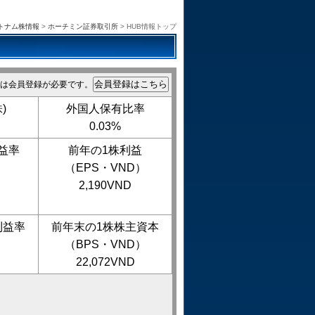
トナム株情報
>
ホーチミン証券取引所
> HUB情報トップ
は会員登録が必要です。
)
外国人保有比率
0.03%
益率
前年の1株利益
（EPS・VND）
2,190VND
利益率
前年末の1株株主資本
（BPS・VND）
22,072VND