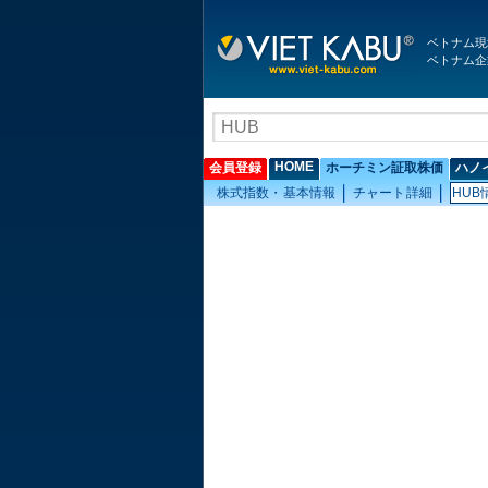
ベトナム現
ベトナム企
HOME
会員登録
ホーチミン証取株価
ハノ
株式指数・基本情報
チャート詳細
HUB