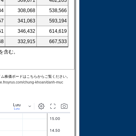
74
309,671
482,203
34
308,068
538,566
57
341,063
593,194
51
346,432
614,619
48
332,915
667,533
を含む。
イム株価ボードはこちらからご覧ください。
rade.fnsyrus.com/chung-khoan/danh-muc