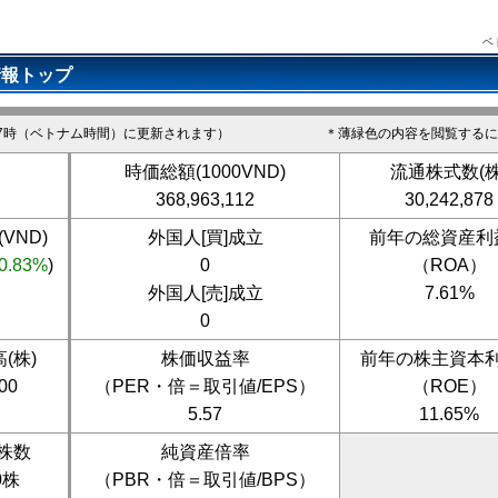
ベ
情報トップ
7時（ベトナム時間）に更新されます）
＊薄緑色の内容を閲覧するに
時価総額(1000VND)
流通株式数(株
368,963,112
30,242,878
VND)
外国人[買]成立
前年の総資産利
0.83%
)
0
（ROA）
外国人[売]成立
7.61%
0
(株)
株価収益率
前年の株主資本
00
（PER・倍＝取引値/EPS）
（ROE）
5.57
11.65%
株数
純資産倍率
0株
（PBR・倍＝取引値/BPS）