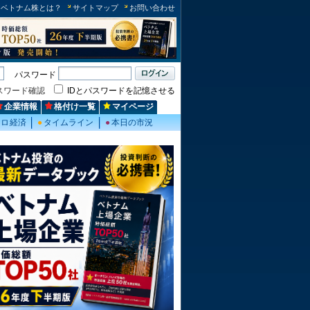
ベトナム株とは？
サイトマップ
お問い合わせ
パスワード
スワード確認
IDとパスワードを記憶させる
企業情報
格付け一覧
マイページ
クロ経済
●
タイムライン
●
本日の市況