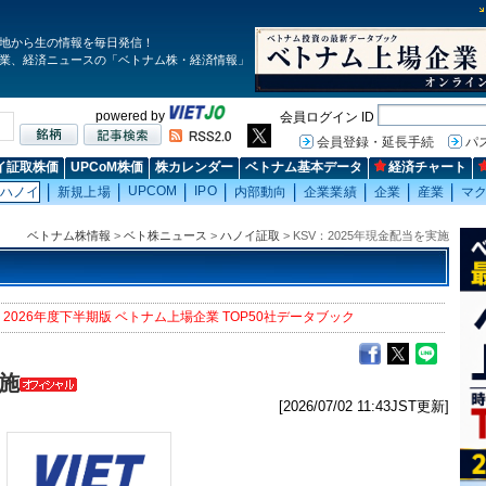
地から生の情報を毎日発信！
業、経済ニュースの「ベトナム株・経済情報」
powered by
会員ログイン ID
会員登録・延長手続
パ
イ証取株価
UPCoM株価
株カレンダー
ベトナム基本データ
経済チャート
UPCOM
IPO
ハノイ
新規上場
内部動向
企業業績
企業
産業
マ
ベトナム株情報
>
ベト株ニュース
>
ハノイ証取
> KSV：2025年現金配当を実施
2026年度下半期版 ベトナム上場企業 TOP50社データブック
実施
[2026/07/02 11:43JST更新]