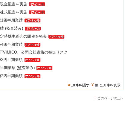
5年現金配当を実施
5年株式配当を実施
 第1四半期業績
業績 (監査済み)
6年定時株主総会の開催を発表
 第4四半期業績
下VIMICO、公開会社資格の喪失リスク
 第3四半期業績
上半期業績 (監査済み)
 第2四半期業績
10件を隠す
更に10件を表示
このページの上へ