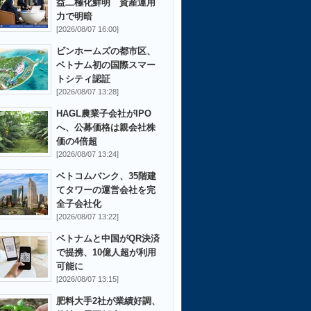
益二極化鮮明 資産運用
力で明暗
[2026/08/07 16:00]
ビンホームズの都市区、
ベトナム初の国際スマー
トシティ認証
[2026/08/07 13:28]
HAGL農業子会社がIPO
へ、公募価格は親会社株
価の4倍超
[2026/08/07 13:24]
ベトコムバンク、35階建
てタワーの運営会社を完
全子会社化
[2026/08/07 13:22]
ベトナムと中国がQR決済
で提携、10億人超が利用
可能に
[2026/08/07 13:15]
肥料大手2社が業績好調、