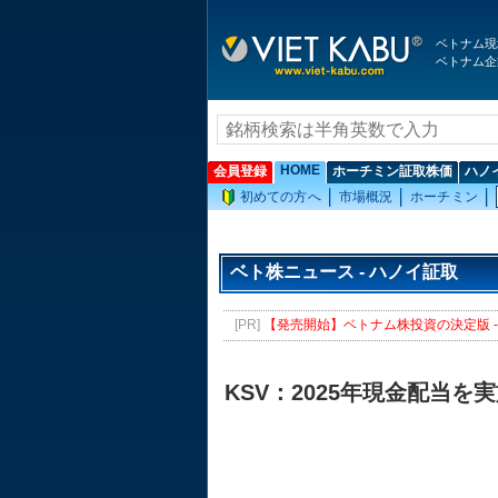
ベトナム現
ベトナム企
HOME
会員登録
ホーチミン証取株価
ハノ
初めての方へ
市場概況
ホーチミン
ベト株ニュース - ハノイ証取
[PR]
【発売開始】ベトナム株投資の決定版 - 
KSV：2025年現金配当を