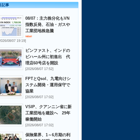
目記事
08/07：主力株分化もVN
指数反発、石油・ガスや
工業団地株急騰
2026/08/07 19:19]
ビンファスト、インドの
ビハール州に初進出 代
理店60号店を開設
[2026/08/07 17:52]
FPTとQsol、九電向けシ
ステム開発・運用保守で
協業
[2026/08/07 17:02]
VSIP、クアンニン省に新
工業団地を建設へ 29年
稼働開始
[2026/08/07 17:02]
保険業界、1～6月期の利