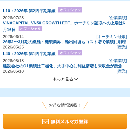
オフィシャル
L10：2026年 第2四半期業績
2026/07/23
[企業業績]
VINACAPITAL VN50 GROWTH ETF、ホーチミン証取への上場は6
オフィシャル
月16日
2026/06/14
[ホーチミン証取]
26年1〜3月期の繊維・縫製業界、輸出回復もコスト増で業績に明暗
2026/05/25
[産業]
オフィシャル
L40：2026年 第1四半期業績
2026/05/18
[企業業績]
建設会社のQ1業績は二極化、大手中心に利益倍増も未収金が懸念
2026/05/18
[産業]
もっと見る
お得な情報満載！