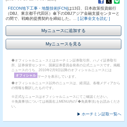
FECON地下工事・地盤技術[FCN]
は13日、日本政策投資銀行
（DBJ、東京都千代田区）傘下のDBJアジア金融支援センターと
の間で、戦略的提携契約を締結した。...
[ 記事全文を読む ]
Myニュースに追加する
Myニュースを見る
◆オフィシャルニュ－スとはホーチミン証券取引所、ハノイ証券取引
所、証券保管センター、国家証券委員会発表の公式ニュースです。掲載
ニュースのうち、2010年2月9日以降のオフィシャルニュースには
オフィシャル
マークを表示しています。
◆オフィシャルニュース以外のニュースは、経済誌、各種メディアから
の情報を翻訳したものです。
※正式なニュースはオフィシャルニュースにてご確認ください。
※免責事項については画面右上MENU内の｢◆免責事項｣をお読みくださ
い。
ホーチミン証取一覧へ