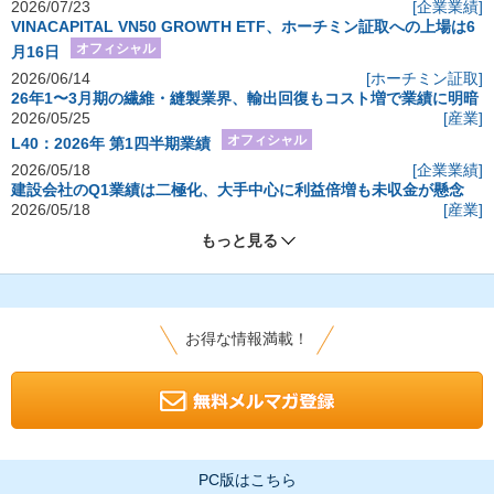
2026/07/23
[企業業績]
VINACAPITAL VN50 GROWTH ETF、ホーチミン証取への上場は6
オフィシャル
月16日
2026/06/14
[ホーチミン証取]
26年1〜3月期の繊維・縫製業界、輸出回復もコスト増で業績に明暗
2026/05/25
[産業]
オフィシャル
L40：2026年 第1四半期業績
2026/05/18
[企業業績]
建設会社のQ1業績は二極化、大手中心に利益倍増も未収金が懸念
2026/05/18
[産業]
もっと見る
お得な情報満載！
PC版はこちら