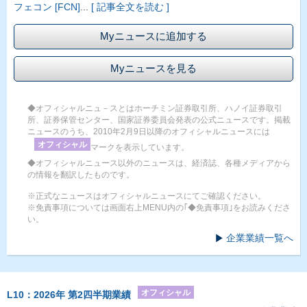
フェコン [FCN]
...
[ 記事全文を読む ]
Myニュースに追加する
Myニュースを見る
◆オフィシャルニュ－スとはホーチミン証券取引所、ハノイ証券取引
所、証券保管センター、国家証券委員会発表の公式ニュースです。掲載
ニュースのうち、2010年2月9日以降のオフィシャルニュースには
オフィシャル
マークを表示しています。
◆オフィシャルニュース以外のニュースは、経済誌、各種メディアから
の情報を翻訳したものです。
※正式なニュースはオフィシャルニュースにてご確認ください。
※免責事項については画面右上MENU内の｢◆免責事項｣をお読みくださ
い。
企業業績一覧へ
オフィシャル
L10：2026年 第2四半期業績