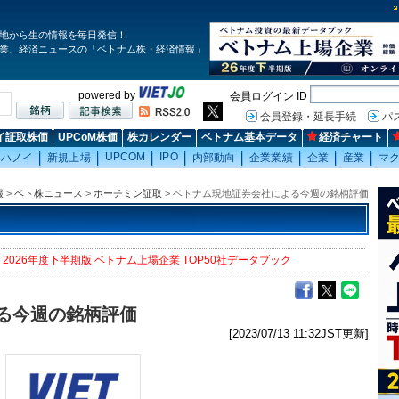
地から生の情報を毎日発信！
業、経済ニュースの「ベトナム株・経済情報」
powered by
会員ログイン ID
会員登録・延長手続
パ
イ証取株価
UPCoM株価
株カレンダー
ベトナム基本データ
経済チャート
UPCOM
IPO
ハノイ
新規上場
内部動向
企業業績
企業
産業
マ
報
>
ベト株ニュース
>
ホーチミン証取
> ベトナム現地証券会社による今週の銘柄評価
2026年度下半期版 ベトナム上場企業 TOP50社データブック
る今週の銘柄評価
[2023/07/13 11:32JST更新]