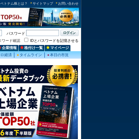
ベトナム株とは？
サイトマップ
お問い合わせ
パスワード
スワード確認
IDとパスワードを記憶させる
企業情報
格付け一覧
マイページ
クロ経済
●
タイムライン
●
本日の市況