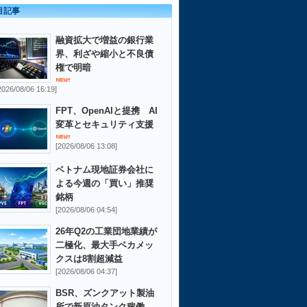
目記事
融資拡大で増益の銀行業
界、利ざや縮小と不良債
権で明暗
2026/08/06 16:19]
FPT、OpenAIと提携 AI
変革とセキュリティ支援
[2026/08/06 13:08]
ベトナム現地証券会社に
よる今週の「買い」推奨
銘柄
[2026/08/06 04:54]
26年Q2の工業団地業績が
二極化、最大手ベカメッ
クスは8割超減益
[2026/08/06 04:37]
BSR、ズンクアット製油
所で新原油タンク稼働