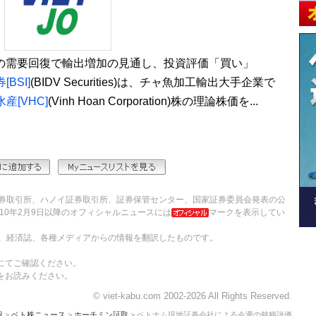
米国の需要回復で輸出増加の見通し、投資評価「買い」
BSI]
(BIDV Securities)は、チャ魚加工輸出大手企業で
産[VHC]
(Vinh Hoan Corporation)株の理論株価を...
券取引所、ハノイ証券取引所、証券保管センター、国家証券委員会発表の公
10年2月9日以降のオフィシャルニュースには
マークを表示してい
、経済誌、各種メディアからの情報を翻訳したものです。
にてご確認ください。
をお読みください。
© viet-kabu.com 2002-2026 All Rights Reserved.
報
>
ベト株ニュース
>
ホーチミン証取
> ベトナム現地証券会社による今週の銘柄評価