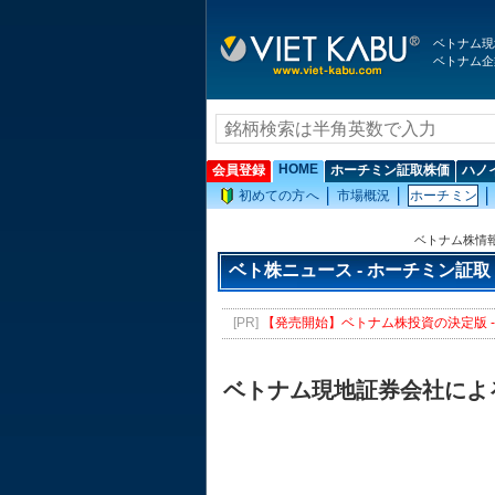
ベトナム現
ベトナム企
HOME
会員登録
ホーチミン証取株価
ハノ
初めての方へ
市場概況
ホーチミン
ベトナム株情
ベト株ニュース - ホーチミン証取
[PR]
【発売開始】ベトナム株投資の決定版 - 
ベトナム現地証券会社によ