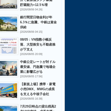
貯蔵能力+12.5％増
[2026/08/06 04:26]
銀行間翌日物金利が年
6.3％に急騰、中銀は資金
供給
[2026/08/06 04:15]
08/05：VN指数小幅反
落、大型株安も不動産株
が下支え
[2026/08/05 20:09]
中銀公定レートが対ドル
最安値、円急騰で地場企
業に影響広がる
[2026/08/05 17:56]
【新規上場】携帯・家電
小売DMX、MWGの成長
を支える中核子会社
[2026/08/05 16:38]
7月29日時点の貸出残高2