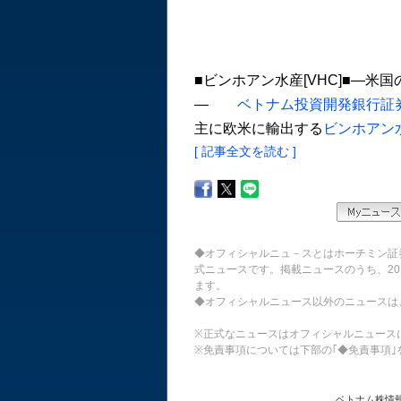
■ビンホアン水産[VHC]■―
―
ベトナム投資開発銀行証券[
主に欧米に輸出する
ビンホアン水
[ 記事全文を読む ]
◆オフィシャルニュ－スとはホーチミン証
式ニュースです。掲載ニュースのうち、20
ます。
◆オフィシャルニュース以外のニュースは
※正式なニュースはオフィシャルニュース
※免責事項については下部の｢◆免責事項｣
ベトナム株情