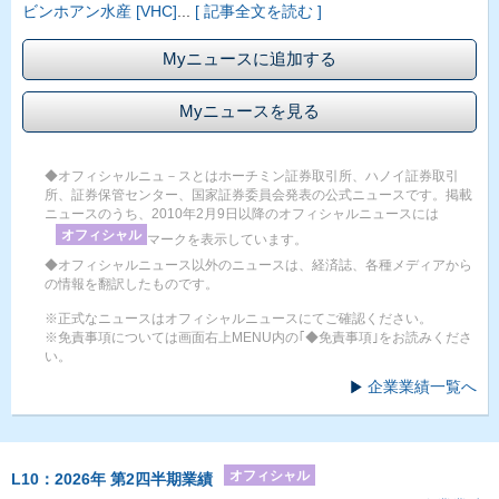
ビンホアン水産 [VHC]
...
[ 記事全文を読む ]
Myニュースに追加する
Myニュースを見る
◆オフィシャルニュ－スとはホーチミン証券取引所、ハノイ証券取引
所、証券保管センター、国家証券委員会発表の公式ニュースです。掲載
ニュースのうち、2010年2月9日以降のオフィシャルニュースには
オフィシャル
マークを表示しています。
◆オフィシャルニュース以外のニュースは、経済誌、各種メディアから
の情報を翻訳したものです。
※正式なニュースはオフィシャルニュースにてご確認ください。
※免責事項については画面右上MENU内の｢◆免責事項｣をお読みくださ
い。
企業業績一覧へ
オフィシャル
L10：2026年 第2四半期業績