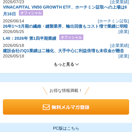
2026/07/23
[企業業績]
VINACAPITAL VN50 GROWTH ETF、ホーチミン証取への上場は6
オフィシャル
月16日
2026/06/14
[ホーチミン証取]
26年1〜3月期の繊維・縫製業界、輸出回復もコスト増で業績に明暗
2026/05/25
[産業]
オフィシャル
L40：2026年 第1四半期業績
2026/05/18
[企業業績]
建設会社のQ1業績は二極化、大手中心に利益倍増も未収金が懸念
2026/05/18
[産業]
もっと見る
お得な情報満載！
PC版はこちら