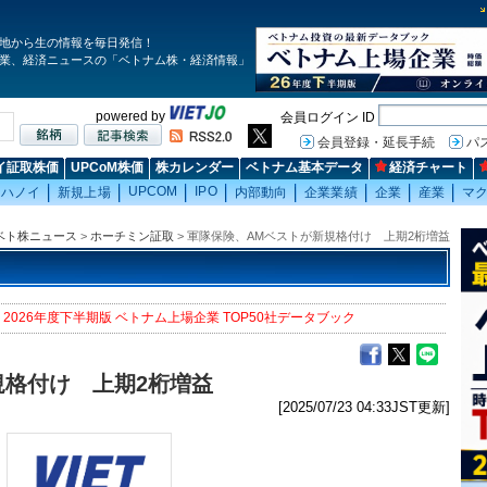
地から生の情報を毎日発信！
業、経済ニュースの「ベトナム株・経済情報」
powered by
会員ログイン ID
会員登録・延長手続
パ
イ証取株価
UPCoM株価
株カレンダー
ベトナム基本データ
経済チャート
UPCOM
IPO
ハノイ
新規上場
内部動向
企業業績
企業
産業
マ
ベト株ニュース
>
ホーチミン証取
> 軍隊保険、AMベストが新規格付け 上期2桁増益
2026年度下半期版 ベトナム上場企業 TOP50社データブック
規格付け 上期2桁増益
[2025/07/23 04:33JST更新]