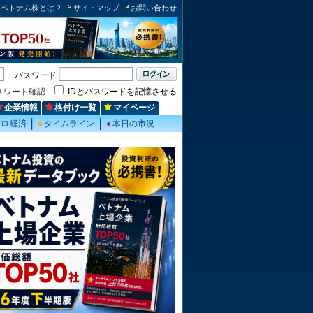
ベトナム株とは？
サイトマップ
お問い合わせ
パスワード
スワード確認
IDとパスワードを記憶させる
企業情報
格付け一覧
マイページ
クロ経済
●
タイムライン
●
本日の市況