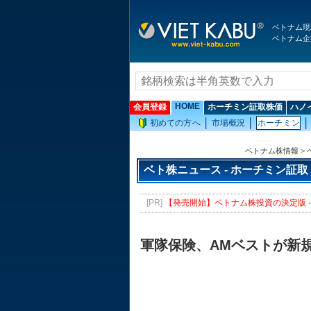
ベトナム現
ベトナム企
HOME
会員登録
ホーチミン証取株価
ハノ
初めての方へ
市場概況
ホーチミン
ベトナム株情報
>
ベト株ニュース - ホーチミン証取
[PR]
【発売開始】ベトナム株投資の決定版 - 
軍隊保険、AMベストが新