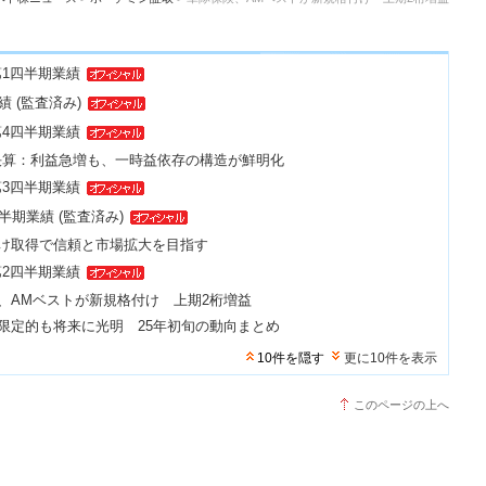
 第1四半期業績
績 (監査済み)
 第4四半期業績
3決算：利益急増も、一時益依存の構造が鮮明化
 第3四半期業績
上半期業績 (監査済み)
け取得で信頼と市場拡大を目指す
 第2四半期業績
、AMベストが新規格付け 上期2桁増益
限定的も将来に光明 25年初旬の動向まとめ
10件を隠す
更に10件を表示
このページの上へ