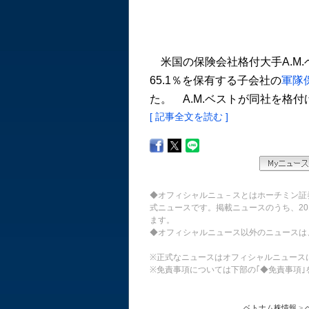
米国の保険会社格付大手A.M.ベスト
65.1％を保有する子会社の
軍隊保
た。 A.M.ベストが同社を格付け
[ 記事全文を読む ]
◆オフィシャルニュ－スとはホーチミン証
式ニュースです。掲載ニュースのうち、20
ます。
◆オフィシャルニュース以外のニュースは
※正式なニュースはオフィシャルニュース
※免責事項については下部の｢◆免責事項｣
ベトナム株情報
>