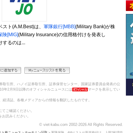
(A.M.Best)は、
軍隊銀行[MBB]
(Military Bank)が株
険[MIG]
(Military Insurance)の信用格付けを発表し
するのは...
券取引所、ハノイ証券取引所、証券保管センター、国家証券委員会発表の公
10年2月9日以降のオフィシャルニュースには
マークを表示してい
、経済誌、各種メディアからの情報を翻訳したものです。
にてご確認ください。
をお読みください。
© viet-kabu.com 2002-2026 All Rights Reserved.
ベト株ニュース
>
ホーチミン証取
> 軍隊保険、AMベストが新規格付け 上期2桁増益