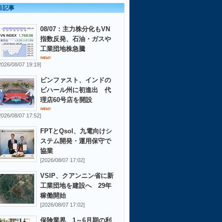
目記事
08/07：主力株分化もVN
指数反発、石油・ガスや
工業団地株急騰
2026/08/07 19:19]
ビンファスト、インドの
ビハール州に初進出 代
理店60号店を開設
2026/08/07 17:52]
FPTとQsol、九電向けシ
ステム開発・運用保守で
協業
[2026/08/07 17:02]
VSIP、クアンニン省に新
工業団地を建設へ 29年
稼働開始
[2026/08/07 17:02]
保険業界、1～6月期の利