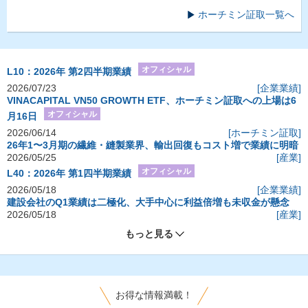
ホーチミン証取一覧へ
オフィシャル
L10：2026年 第2四半期業績
2026/07/23
[企業業績]
VINACAPITAL VN50 GROWTH ETF、ホーチミン証取への上場は6
オフィシャル
月16日
2026/06/14
[ホーチミン証取]
26年1〜3月期の繊維・縫製業界、輸出回復もコスト増で業績に明暗
2026/05/25
[産業]
オフィシャル
L40：2026年 第1四半期業績
2026/05/18
[企業業績]
建設会社のQ1業績は二極化、大手中心に利益倍増も未収金が懸念
2026/05/18
[産業]
もっと見る
お得な情報満載！