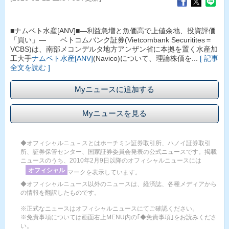
■ナムベト水産[ANV]■―利益急増と魚価高で上値余地、投資評価
「買い」― ベトコムバンク証券(Vietcombank Securitites＝
VCBS)は、南部メコンデルタ地方アンザン省に本拠を置く水産加
工大手
ナムベト水産[ANV]
(Navico)について、理論株価を...
[ 記事
全文を読む ]
Myニュースに追加する
Myニュースを見る
◆オフィシャルニュ－スとはホーチミン証券取引所、ハノイ証券取引
所、証券保管センター、国家証券委員会発表の公式ニュースです。掲載
ニュースのうち、2010年2月9日以降のオフィシャルニュースには
オフィシャル
マークを表示しています。
◆オフィシャルニュース以外のニュースは、経済誌、各種メディアから
の情報を翻訳したものです。
※正式なニュースはオフィシャルニュースにてご確認ください。
※免責事項については画面右上MENU内の｢◆免責事項｣をお読みくださ
い。