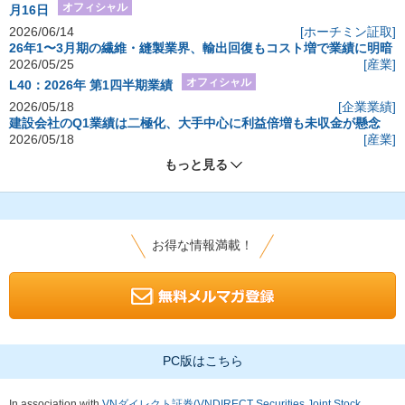
オフィシャル
月16日
2026/06/14
[ホーチミン証取]
26年1〜3月期の繊維・縫製業界、輸出回復もコスト増で業績に明暗
2026/05/25
[産業]
オフィシャル
L40：2026年 第1四半期業績
2026/05/18
[企業業績]
建設会社のQ1業績は二極化、大手中心に利益倍増も未収金が懸念
2026/05/18
[産業]
もっと見る
お得な情報満載！
PC版はこちら
In association with
VNダイレクト証券(VNDIRECT Securities Joint Stock