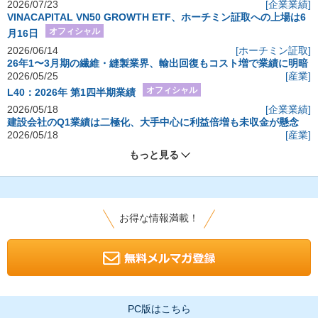
2026/07/23
[企業業績]
VINACAPITAL VN50 GROWTH ETF、ホーチミン証取への上場は6
オフィシャル
月16日
2026/06/14
[ホーチミン証取]
26年1〜3月期の繊維・縫製業界、輸出回復もコスト増で業績に明暗
2026/05/25
[産業]
オフィシャル
L40：2026年 第1四半期業績
2026/05/18
[企業業績]
建設会社のQ1業績は二極化、大手中心に利益倍増も未収金が懸念
2026/05/18
[産業]
もっと見る
お得な情報満載！
PC版はこちら