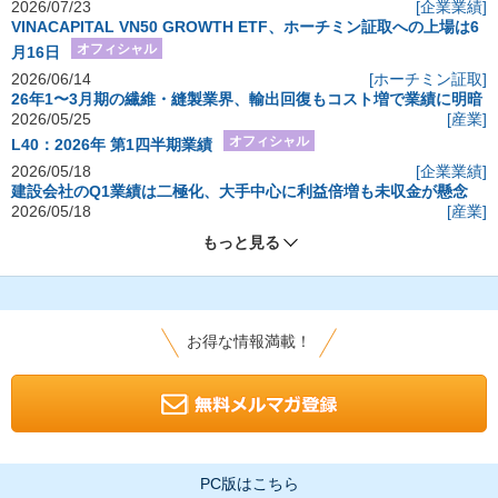
2026/07/23
[企業業績]
VINACAPITAL VN50 GROWTH ETF、ホーチミン証取への上場は6
オフィシャル
月16日
2026/06/14
[ホーチミン証取]
26年1〜3月期の繊維・縫製業界、輸出回復もコスト増で業績に明暗
2026/05/25
[産業]
オフィシャル
L40：2026年 第1四半期業績
2026/05/18
[企業業績]
建設会社のQ1業績は二極化、大手中心に利益倍増も未収金が懸念
2026/05/18
[産業]
もっと見る
お得な情報満載！
PC版はこちら