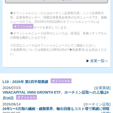
◆オフィシャルニュ－スとはホーチミン証券取引所、ハノイ証券取引
所、証券保管センター、国家証券委員会発表の公式ニュースです。掲載
ニュースのうち、2010年2月9日以降のオフィシャルニュースには
オフィシャル
マークを表示しています。
◆オフィシャルニュース以外のニュースは、経済誌、各種メディアから
の情報を翻訳したものです。
※正式なニュースはオフィシャルニュースにてご確認ください。
※免責事項については画面右上MENU内の｢◆免責事項｣をお読みくださ
い。
産業一覧へ
オフィシャル
L10：2026年 第2四半期業績
2026/07/23
[企業業績]
VINACAPITAL VN50 GROWTH ETF、ホーチミン証取への上場は6
オフィシャル
月16日
2026/06/14
[ホーチミン証取]
26年1〜3月期の繊維・縫製業界、輸出回復もコスト増で業績に明暗