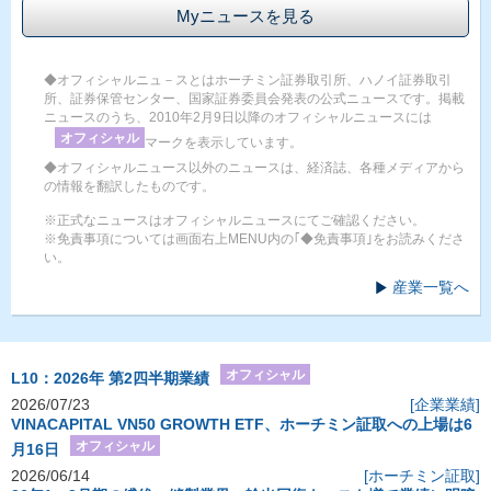
Myニュースを見る
◆オフィシャルニュ－スとはホーチミン証券取引所、ハノイ証券取引
所、証券保管センター、国家証券委員会発表の公式ニュースです。掲載
ニュースのうち、2010年2月9日以降のオフィシャルニュースには
オフィシャル
マークを表示しています。
◆オフィシャルニュース以外のニュースは、経済誌、各種メディアから
の情報を翻訳したものです。
※正式なニュースはオフィシャルニュースにてご確認ください。
※免責事項については画面右上MENU内の｢◆免責事項｣をお読みくださ
い。
産業一覧へ
オフィシャル
L10：2026年 第2四半期業績
2026/07/23
[企業業績]
VINACAPITAL VN50 GROWTH ETF、ホーチミン証取への上場は6
オフィシャル
月16日
2026/06/14
[ホーチミン証取]