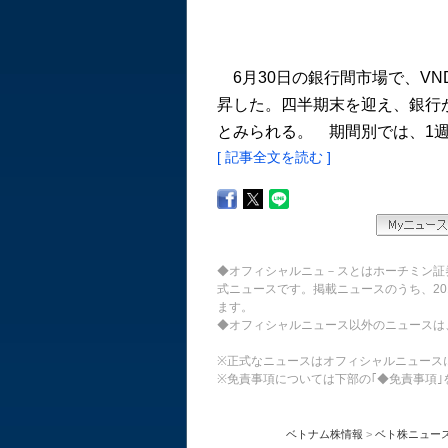
6月30日の銀行間市場で、VND
昇した。四半期末を迎え、銀行
とみられる。 期間別では、1週間
[ 記事全文を読む ]
◆オフィシャルニュ－スとはホーチミン証
式ニュースです。掲載ニュースのうち、20
ます。
◆オフィシャルニュース以外のニュースは
※正式なニュースはオフィシャルニュース
※免責事項については下部の｢◆免責事項｣
ベトナム株情報
>
ベト株ニュー