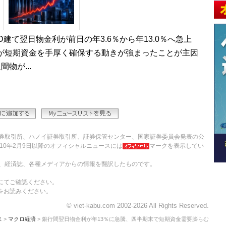
建て翌日物金利が前日の年3.6％から年13.0％へ急上
が短期資金を手厚く確保する動きが強まったことが主因
物が...
券取引所、ハノイ証券取引所、証券保管センター、国家証券委員会発表の公
10年2月9日以降のオフィシャルニュースには
マークを表示してい
、経済誌、各種メディアからの情報を翻訳したものです。
にてご確認ください。
をお読みください。
© viet-kabu.com 2002-2026 All Rights Reserved.
ス
>
マクロ経済
> 銀行間翌日物金利が年13％に急騰、四半期末で短期資金需要膨らむ