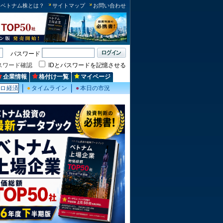
ベトナム株とは？
サイトマップ
お問い合わせ
パスワード
スワード確認
IDとパスワードを記憶させる
企業情報
格付け一覧
マイページ
クロ経済
●
タイムライン
●
本日の市況