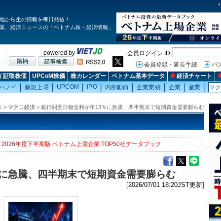
地から生の情報を毎日発信！
業、経済ニュースの「ベトナム株・経済情報」
powered by
会員ログイン ID
会員登録・延長手続
パ
イ証取株価
UPCoM株価
株カレンダー
ベトナム基本データ
経済チャート
UPCOM
IPO
ハノイ
新規上場
内部動向
企業業績
企業
産業
マ
ス
>
マクロ経済
> 銀行間翌日物金利が年13％に急騰、四半期末で短期資金需要膨らむ
2026年度下半期版 ベトナム上場企業 TOP50社データブック
％に急騰、四半期末で短期資金需要膨らむ
[2026/07/01 18:20JST更新]