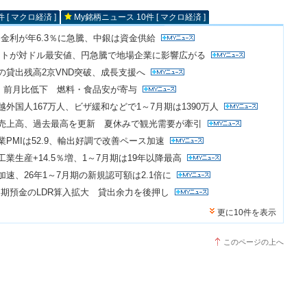
 [ マクロ経済 ]
My銘柄ニュース 10件 [ マクロ経済 ]
金利が年6.3％に急騰、中銀は資金供給
ートが対ドル最安値、円急騰で地場企業に影響広がる
点の貸出残高2京VND突破、成長支援へ
PI、前月比低下 燃料・食品安が寄与
越外国人167万人、ビザ緩和などで1～7月期は1390万人
売売上高、過去最高を更新 夏休みで観光需要が牽引
業PMIは52.9、輸出好調で改善ペース加速
工業生産+14.5％増、1～7月期は19年以降最高
加速、26年1～7月期の新規認可額は2.1倍に
期預金のLDR算入拡大 貸出余力を後押し
更に10件を表示
このページの上へ