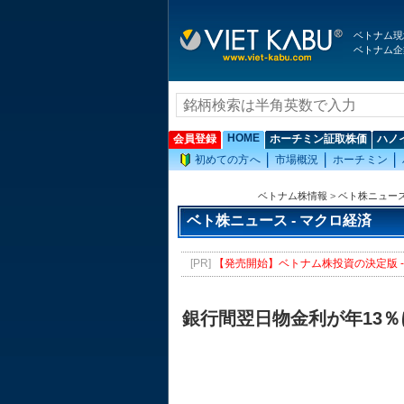
ベトナム現
ベトナム企
HOME
会員登録
ホーチミン証取株価
ハノ
初めての方へ
市場概況
ホーチミン
ベトナム株情報
>
ベト株ニュー
ベト株ニュース - マクロ経済
[PR]
【発売開始】ベトナム株投資の決定版 - 
銀行間翌日物金利が年13