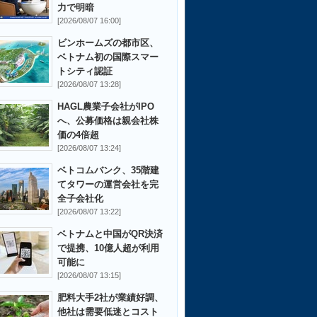
力で明暗
[2026/08/07 16:00]
ビンホームズの都市区、
ベトナム初の国際スマー
トシティ認証
[2026/08/07 13:28]
HAGL農業子会社がIPO
へ、公募価格は親会社株
価の4倍超
[2026/08/07 13:24]
ベトコムバンク、35階建
てタワーの運営会社を完
全子会社化
[2026/08/07 13:22]
ベトナムと中国がQR決済
で提携、10億人超が利用
可能に
[2026/08/07 13:15]
肥料大手2社が業績好調、
他社は需要低迷とコスト