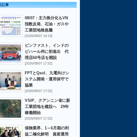
目記事
08/07：主力株分化もVN
指数反発、石油・ガスや
工業団地株急騰
[2026/08/07 19:19]
ビンファスト、インドの
ビハール州に初進出 代
理店60号店を開設
[2026/08/07 17:52]
FPTとQsol、九電向けシ
ステム開発・運用保守で
協業
[2026/08/07 17:02]
VSIP、クアンニン省に新
工業団地を建設へ 29年
稼働開始
[2026/08/07 17:02]
保険業界、1～6月期の利
益二極化鮮明 資産運用