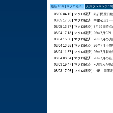
最新 10件 [ マクロ経済 ]
人気ランキング 10件
08/06 04:15 [
マクロ経済
]
銀行間翌日物
08/05 17:56 [
マクロ経済
]
中銀公定レ
08/05 13:37 [
マクロ経済
]
7月29日時
08/04 17:18 [
マクロ経済
]
26年7月C
08/04 16:30 [
マクロ経済
]
26年7月の訪
08/04 13:55 [
マクロ経済
]
26年7月小
08/04 11:37 [
マクロ経済
]
26年7月製造
08/04 08:34 [
マクロ経済
]
26年7月の鉱
08/03 19:47 [
マクロ経済
]
FDI流入が急
08/03 17:06 [
マクロ経済
]
中銀、国庫定