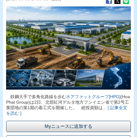
鉄鋼大手で多角化路線を歩む
ホアファットグループ[HPG]
(Hoa
Phat Group)は2日、北部紅河デルタ地方フンイエン省で第2号工
業団地の第1期の着工式を開催した。 総投資額は...
[ 記事全文
を読む ]
Myニュースに追加する