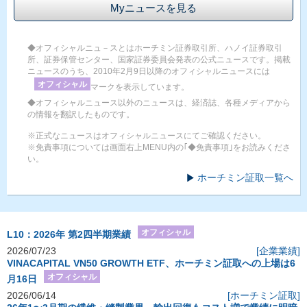
Myニュースを見る
◆オフィシャルニュ－スとはホーチミン証券取引所、ハノイ証券取引
所、証券保管センター、国家証券委員会発表の公式ニュースです。掲載
ニュースのうち、2010年2月9日以降のオフィシャルニュースには
オフィシャル
マークを表示しています。
◆オフィシャルニュース以外のニュースは、経済誌、各種メディアから
の情報を翻訳したものです。
※正式なニュースはオフィシャルニュースにてご確認ください。
※免責事項については画面右上MENU内の｢◆免責事項｣をお読みくださ
い。
ホーチミン証取一覧へ
オフィシャル
L10：2026年 第2四半期業績
2026/07/23
[企業業績]
VINACAPITAL VN50 GROWTH ETF、ホーチミン証取への上場は6
オフィシャル
月16日
2026/06/14
[ホーチミン証取]