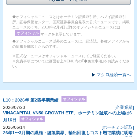
◆オフィシャルニュ－スとはホーチミン証券取引所、ハノイ証券取引
所、証券保管センター、国家証券委員会発表の公式ニュースです。掲載
ニュースのうち、2010年2月9日以降のオフィシャルニュースには
オフィシャル
マークを表示しています。
◆オフィシャルニュース以外のニュースは、経済誌、各種メディアから
の情報を翻訳したものです。
※正式なニュースはオフィシャルニュースにてご確認ください。
※免責事項については画面右上MENU内の｢◆免責事項｣をお読みくださ
い。
マクロ経済一覧へ
オフィシャル
L10：2026年 第2四半期業績
2026/07/23
[企業業績]
VINACAPITAL VN50 GROWTH ETF、ホーチミン証取への上場は6
オフィシャル
月16日
2026/06/14
[ホーチミン証取]
26年1〜3月期の繊維・縫製業界、輸出回復もコスト増で業績に明暗