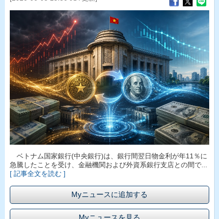
ベトナム国家銀行(中央銀行)は、銀行間翌日物金利が年11％に
急騰したことを受け、金融機関および外資系銀行支店との間で...
[ 記事全文を読む ]
Myニュースに追加する
Myニュースを見る